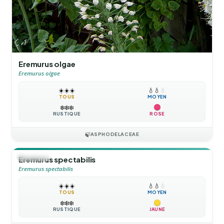
Eremurus olgae
Eremurus olgae
☀️
☀️
☀️
💧
💧
💧
TOUS
MOYEN
❄️
❄️
❄️
RUSTIQUE
ROSE
🍃
ASPHODELACEAE
🪴
VIVACE
Eremurus spectabilis
Eremurus spectabilis
☀️
☀️
☀️
💧
💧
💧
TOUS
MOYEN
❄️
❄️
❄️
RUSTIQUE
JAUNE