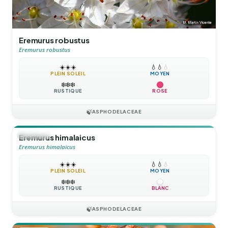
Eremurus robustus
Eremurus robustus
☀️
☀️
☀️
💧
💧
💧
PLEIN SOLEIL
MOYEN
❄️
❄️
❄️
RUSTIQUE
ROSE
🍃
ASPHODELACEAE
🪴
VIVACE
Eremurus himalaicus
Eremurus himalaicus
☀️
☀️
☀️
💧
💧
💧
PLEIN SOLEIL
MOYEN
❄️
❄️
❄️
RUSTIQUE
BLANC
🍃
ASPHODELACEAE