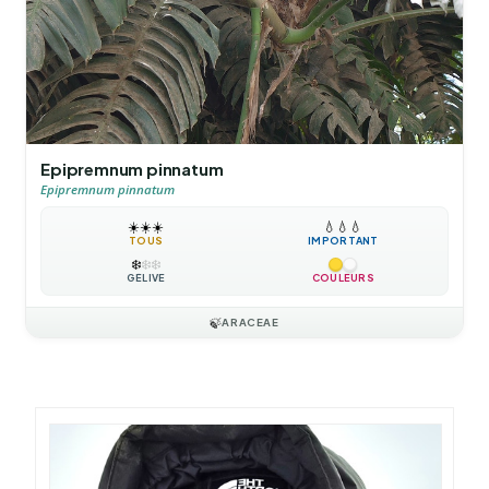
Epipremnum pinnatum
Epipremnum pinnatum
☀️
☀️
☀️
💧
💧
💧
TOUS
IMPORTANT
❄️
❄️
❄️
GÉLIVE
COULEURS
🍃
ARACEAE