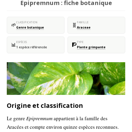
Epipremnum : fiche botanique
CLASSIFICATION
FAMILLE
🌱
🧬
Genre botanique
Araceae
ESPÈCES
TYPE
📊
🧗
1 espèce référencée
Plante grimpante
Origine et classification
Le genre
Epipremnum
appartient à la famille des
Aracées et compte environ quinze espèces reconnues.