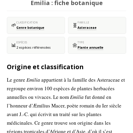
Emilia : fiche botanique
CLASSIFICATION
FAMILLE
🌱
🧬
Genre botanique
Asteraceae
ESPÈCES
TYPE
📊
🌼
2 espèces référencées
Plante annuelle
Origine et classification
Le genre
Emilia
appartient à la famille des Asteraceae et
regroupe environ 100 espèces de plantes herbacées
annuelles ou vivaces. Le nom
Emilia
fut donné en
l’honneur d’Æmilius Macer, poète romain du Ier siècle
avant J.-C. qui écrivit un traité sur les plantes
médicinales. Ce genre trouve son origine dans les
régions tropicales d’Afrique et d’Asie, d’où il s’est