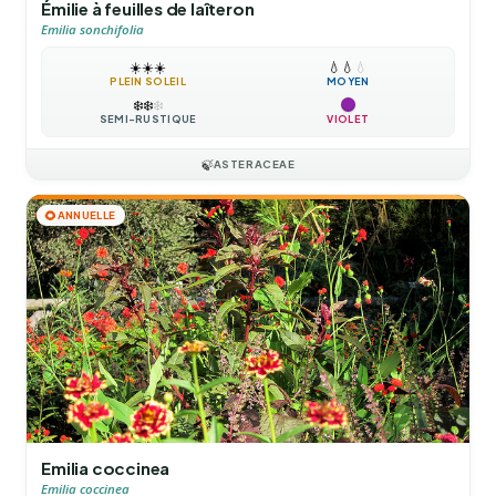
Émilie à feuilles de laîteron
Emilia sonchifolia
☀️
☀️
☀️
💧
💧
💧
PLEIN SOLEIL
MOYEN
❄️
❄️
❄️
SEMI-RUSTIQUE
VIOLET
🍃
ASTERACEAE
🌻
ANNUELLE
Emilia coccinea
Emilia coccinea