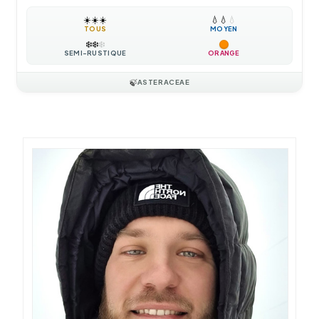
☀️
☀️
☀️
💧
💧
💧
TOUS
MOYEN
❄️
❄️
❄️
SEMI-RUSTIQUE
ORANGE
🍃
ASTERACEAE