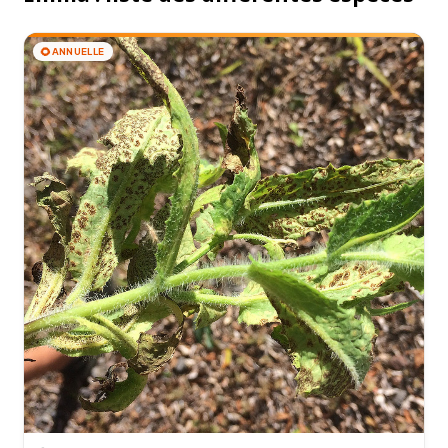
🌻
ANNUELLE