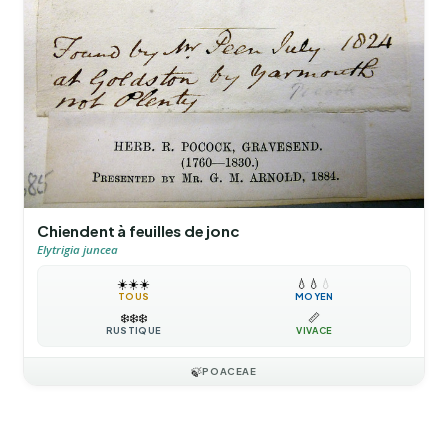
Chiendent à feuilles de jonc
Elytrigia juncea
☀️
☀️
☀️
💧
💧
💧
TOUS
MOYEN
❄️
❄️
❄️
📏
RUSTIQUE
VIVACE
🍃
POACEAE