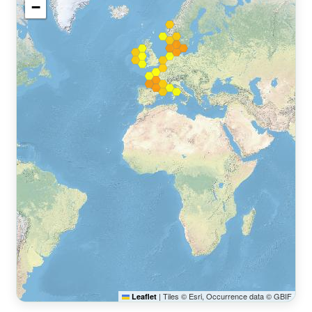
−
|
Tiles © Esri, Occurrence data © GBIF
Leaflet