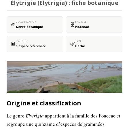
Élytrigie (Elytrigia) : fiche botanique
CLASSIFICATION
FAMILLE
🌱
🧬
Genre botanique
Poaceae
ESPÈCES
TYPE
📊
🌿
1 espèce référencée
Herbe
Origine et classification
Le genre
Elytrigia
appartient à la famille des Poaceae et
regroupe une quinzaine d’espèces de graminées