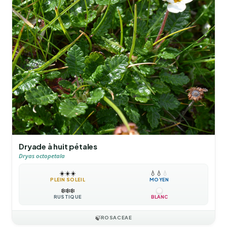
Dryade à huit pétales
Dryas octopetala
☀️
☀️
☀️
💧
💧
💧
PLEIN SOLEIL
MOYEN
❄️
❄️
❄️
RUSTIQUE
BLANC
🍃
ROSACEAE