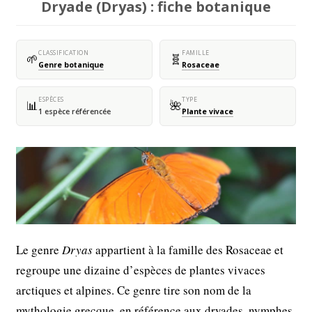
Dryade (Dryas) : fiche botanique
CLASSIFICATION
FAMILLE
🌱
🧬
Genre botanique
Rosaceae
ESPÈCES
TYPE
📊
🌺
1 espèce référencée
Plante vivace
Le genre
Dryas
appartient à la famille des Rosaceae et
regroupe une dizaine d’espèces de plantes vivaces
arctiques et alpines. Ce genre tire son nom de la
mythologie grecque, en référence aux dryades, nymphes