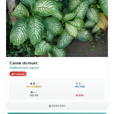
Canne du muet
Dieffenbachia seguine
☠️
Toxique
☀️
☀️
☀️
💧
💧
💧
MI-OMBRE
MOYEN
❄️
❄️
❄️
GÉLIVE
BLANC
🍃
ARACEAE