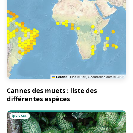
|
Tiles © Esri, Occurrence data © GBIF
Leaflet
Cannes des muets : liste des
différentes espèces
🪴
VIVACE