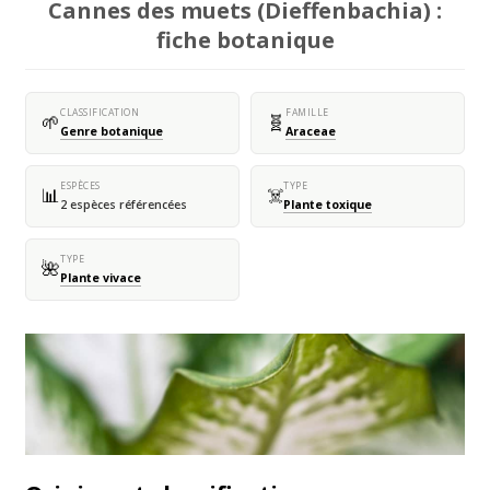
Cannes des muets (Dieffenbachia) :
fiche botanique
CLASSIFICATION
FAMILLE
🌱
🧬
Genre botanique
Araceae
ESPÈCES
TYPE
📊
☠️
2 espèces référencées
Plante toxique
TYPE
🌺
Plante vivace