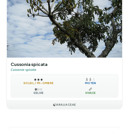
Cussonia spicata
Cussonia spicata
☀️
☀️
☀️
💧
💧
💧
SOLEIL / MI-OMBRE
MOYEN
❄️
❄️
❄️
📏
GÉLIVE
VIVACE
🍃
ARALIACEAE