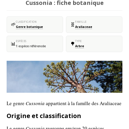
Cussonia : fiche botanique
CLASSIFICATION
FAMILLE
🌱
🧬
Genre botanique
Araliaceae
ESPÈCES
TYPE
📊
🌳
1 espèce référencée
Arbre
Le genre
Cussonia
appartient à la famille des Araliaceae
Origine et classification
Le genre
Cussonia
regroupe environ 20 espèces