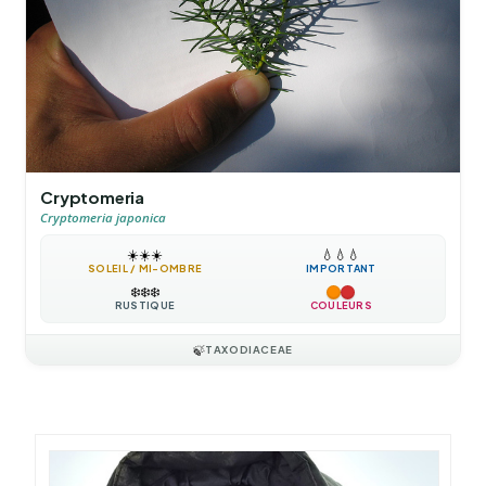
Cryptomeria
Cryptomeria japonica
☀️
☀️
☀️
💧
💧
💧
SOLEIL / MI-OMBRE
IMPORTANT
❄️
❄️
❄️
RUSTIQUE
COULEURS
🍃
TAXODIACEAE