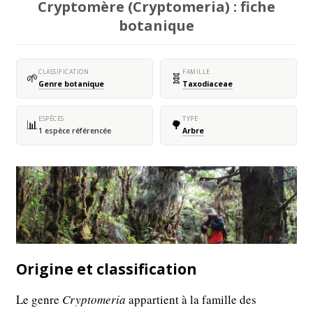
Cryptomère (Cryptomeria) : fiche
botanique
CLASSIFICATION
FAMILLE
🌱
🧬
Genre botanique
Taxodiaceae
ESPÈCES
TYPE
📊
🌳
1 espèce référencée
Arbre
Origine et classification
Le genre
Cryptomeria
appartient à la famille des