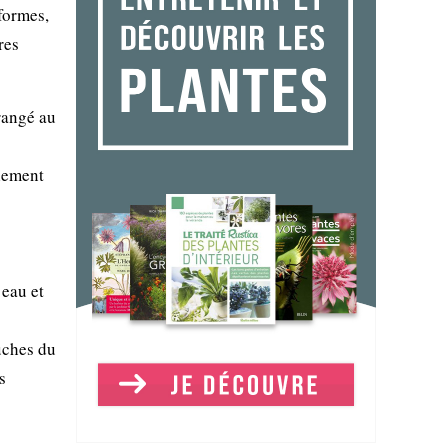
formes,
res
orangé au
alement
’eau et
uches du
s