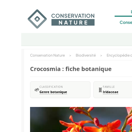
Conse
Conservation Nature
>
Biodiversité
>
Encyclopédie d
Crocosmia : fiche botanique
CLASSIFICATION
FAMILLE
🌱
🧬
Genre botanique
Iridaceae