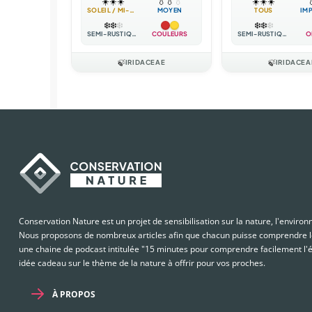
☀️
☀️
☀️
💧
💧
💧
☀️
☀️
☀️

SOLEIL / MI-OMBRE
MOYEN
TOUS
IM
❄️
❄️
❄️
❄️
❄️
❄️
SEMI-RUSTIQUE
COULEURS
SEMI-RUSTIQUE
O
🍃
IRIDACEAE
🍃
IRIDACEA
Conservation Nature est un projet de sensibilisation sur la nature, l'enviro
Nous proposons de nombreux articles afin que chacun puisse comprendre le
une chaine de podcast intitulée "15 minutes pour comprendre facilement l'é
idée cadeau sur le thème de la nature à offrir pour vos proches.
À PROPOS