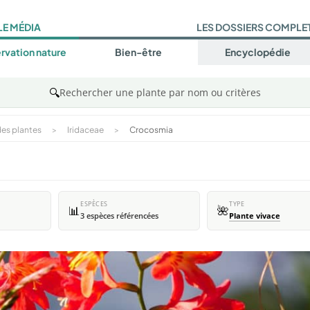
LE MÉDIA
LES DOSSIERS COMPLE
rvation nature
Bien-être
Encyclopédie
🔍
Rechercher une plante par nom ou critères
es plantes
>
Iridaceae
>
Crocosmia
ESPÈCES
TYPE
📊
🌺
3 espèces référencées
Plante vivace