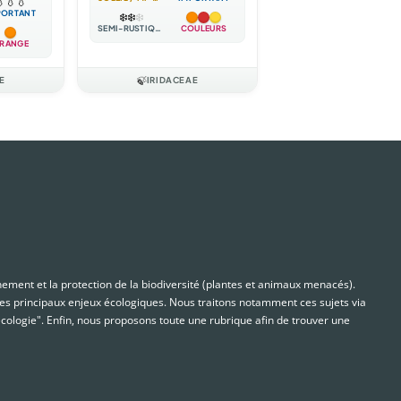

💧
💧
PORTANT
❄️
❄️
❄️
SEMI-RUSTIQUE
COULEURS
RANGE
E
🍃
IRIDACEAE
nnement et la protection de la biodiversité (plantes et animaux menacés).
s principaux enjeux écologiques. Nous traitons notamment ces sujets via
cologie". Enfin, nous proposons toute une rubrique afin de trouver une