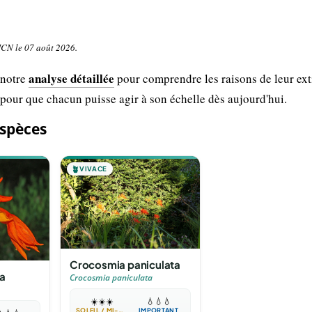
UICN le 07 août 2026.
analyse détaillée
 notre
pour comprendre les raisons de leur ext
 pour que chacun puisse agir à son échelle dès aujourd'hui.
espèces
🪴
VIVACE
Crocosmia paniculata
a
Crocosmia paniculata
☀️
☀️
☀️
💧
💧
💧
SOLEIL / MI-OMBRE
IMPORTANT