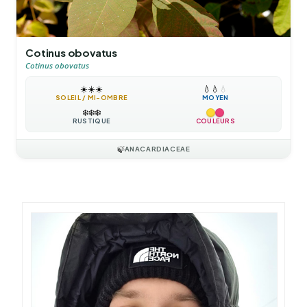
Cotinus obovatus
Cotinus obovatus
☀️
☀️
☀️
💧
💧
💧
SOLEIL / MI-OMBRE
MOYEN
❄️
❄️
❄️
RUSTIQUE
COULEURS
🍃
ANACARDIACEAE