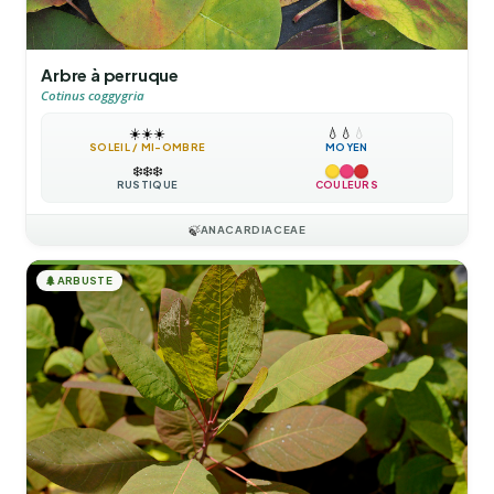
Arbre à perruque
Cotinus coggygria
☀️
☀️
☀️
💧
💧
💧
SOLEIL / MI-OMBRE
MOYEN
❄️
❄️
❄️
RUSTIQUE
COULEURS
🍃
ANACARDIACEAE
🌲
ARBUSTE