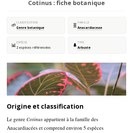
Cotinus : fiche botanique
CLASSIFICATION
FAMILLE
🌱
🧬
Genre botanique
Anacardiaceae
ESPÈCES
TYPE
📊
🌲
2 espèces référencées
Arbuste
Origine et classification
Le genre
Cotinus
appartient à la famille des
Anacardiacées et comprend environ 5 espèces