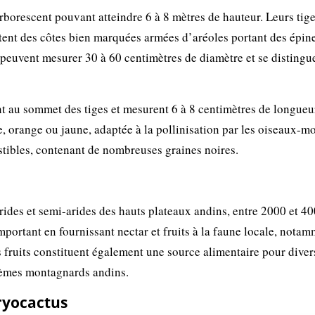
arborescent pouvant atteindre 6 à 8 mètres de hauteur. Leurs tig
entent des côtes bien marquées armées d’aréoles portant des épin
peuvent mesurer 30 à 60 centimètres de diamètre et se distingu
nt au sommet des tiges et mesurent 6 à 8 centimètres de longueur
e, orange ou jaune, adaptée à la pollinisation par les oiseaux-m
stibles, contenant de nombreuses graines noires.
rides et semi-arides des hauts plateaux andins, entre 2000 et 4
mportant en fournissant nectar et fruits à la faune locale, nota
rs fruits constituent également une source alimentaire pour diver
tèmes montagnards andins.
ryocactus