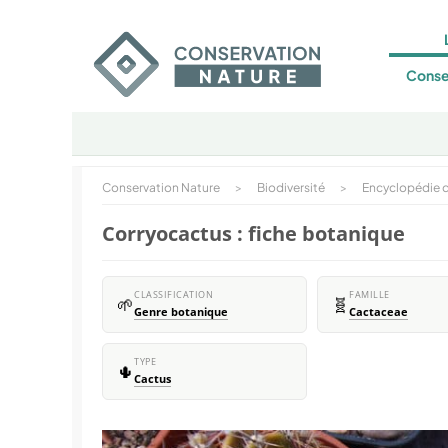
Conse
Conservation Nature
>
Biodiversité
>
Encyclopédie d
Corryocactus : fiche botanique
CLASSIFICATION
FAMILLE
🌱
🧬
Genre botanique
Cactaceae
TYPE
🌵
Cactus