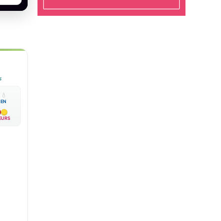
s

💧
EN
EURS