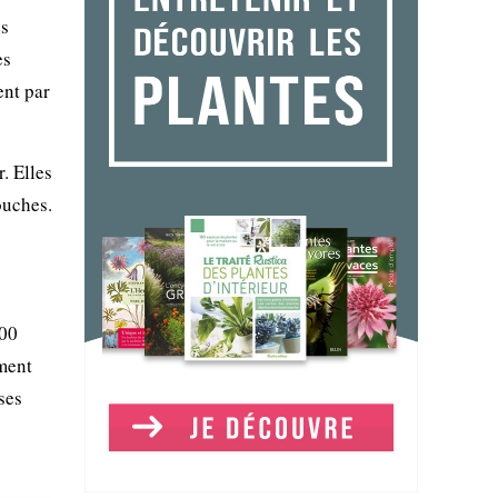
es
es
ent par
. Elles
ouches.
000
mment
ses