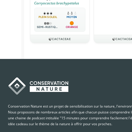
Corryocactus brachypetalus
☀️
☀️
☀️
💧
💧
💧
PLEIN SOLEIL
MOYEN
❄️
❄️
❄️
SEMI-RUSTIQUE
ORANGE
🍃
CACTACEAE
🍃
CACTACE
Conservation Nature est un projet de sensibilisation sur la nature, l'enviro
Nous proposons de nombreux articles afin que chacun puisse comprendre le
une chaine de podcast intitulée "15 minutes pour comprendre facilement l'é
idée cadeau sur le thème de la nature à offrir pour vos proches.