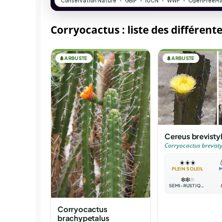
Corryocactus : liste des différent
🌲
ARBUSTE
🌲
ARBUSTE
Cereus brevisty
Corryocactus brevisty
☀️
☀️
☀️

PLEIN SOLEIL
❄️
❄️
❄️
SEMI-RUSTIQUE
Corryocactus
brachypetalus