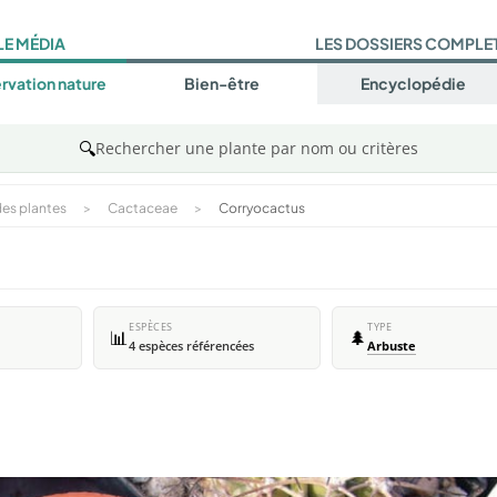
LE MÉDIA
LES DOSSIERS COMPLE
rvation nature
Bien-être
Encyclopédie
🔍
Rechercher une plante par nom ou critères
es plantes
>
Cactaceae
>
Corryocactus
ESPÈCES
TYPE
📊
🌲
4 espèces référencées
Arbuste