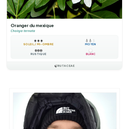
Oranger du mexique
Choisya ternata
☀️
☀️
☀️
💧
💧
💧
SOLEIL / MI-OMBRE
MOYEN
❄️
❄️
❄️
RUSTIQUE
BLANC
🍃
RUTACEAE