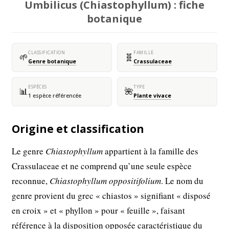
Umbilicus (Chiastophyllum) : fiche
botanique
CLASSIFICATION
FAMILLE
🌱
🧬
Genre botanique
Crassulaceae
ESPÈCES
TYPE
📊
🌺
1 espèce référencée
Plante vivace
Origine et classification
Le genre
Chiastophyllum
appartient à la famille des
Crassulaceae et ne comprend qu’une seule espèce
reconnue,
Chiastophyllum oppositifolium
. Le nom du
genre provient du grec « chiastos » signifiant « disposé
en croix » et « phyllon » pour « feuille », faisant
référence à la disposition opposée caractéristique du