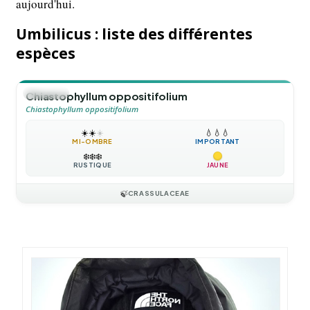
aujourd'hui.
Umbilicus : liste des différentes
espèces
🪴
VIVACE
Chiastophyllum oppositifolium
Chiastophyllum oppositifolium
☀️
☀️
☀️
💧
💧
💧
MI-OMBRE
IMPORTANT
❄️
❄️
❄️
RUSTIQUE
JAUNE
🍃
CRASSULACEAE