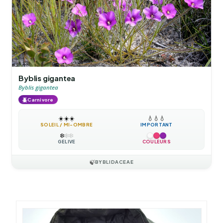
Byblis gigantea
Byblis gigantea
🪲
Carnivore
☀️
☀️
☀️
💧
💧
💧
SOLEIL / MI-OMBRE
IMPORTANT
❄️
❄️
❄️
GÉLIVE
COULEURS
🍃
BYBLIDACEAE