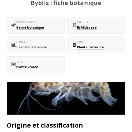
Byblis : fiche botanique
CLASSIFICATION
FAMILLE
🌱
🧬
Genre botanique
Byblidaceae
ESPÈCES
TYPE
📊
🪴
1 espèce référencée
Plante carnivore
TYPE
🌺
Plante vivace
Origine et classification