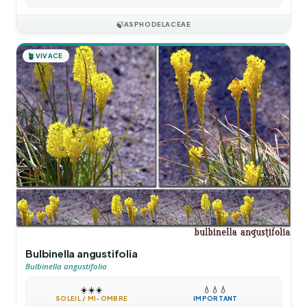
🍃
ASPHODELACEAE
🪴
VIVACE
Bulbinella angustifolia
Bulbinella angustifolia
☀️
☀️
☀️
💧
💧
💧
SOLEIL / MI-OMBRE
IMPORTANT