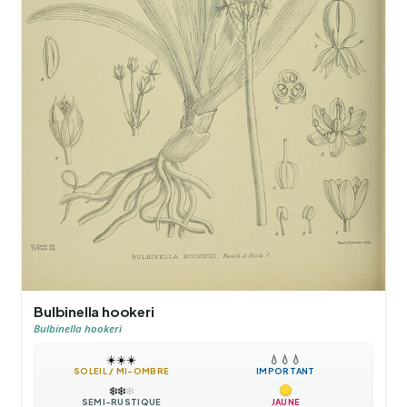
Bulbinella hookeri
Bulbinella hookeri
☀️
☀️
☀️
💧
💧
💧
SOLEIL / MI-OMBRE
IMPORTANT
❄️
❄️
❄️
SEMI-RUSTIQUE
JAUNE