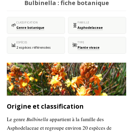
Bulbinella : fiche botanique
CLASSIFICATION
FAMILLE
🌱
🧬
Genre botanique
Asphodelaceae
ESPÈCES
TYPE
📊
🌺
2 espèces référencées
Plante vivace
Origine et classification
Le genre
Bulbinella
appartient à la famille des
Asphodelaceae et regroupe environ 20 espèces de