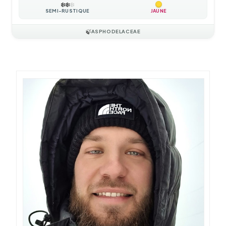
❄️
❄️
❄️
SEMI-RUSTIQUE
JAUNE
🍃
ASPHODELACEAE