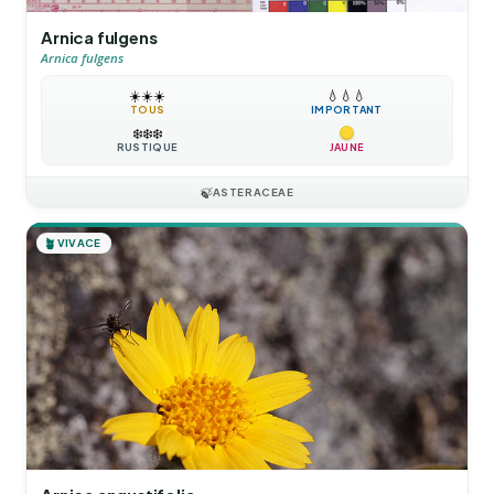
Arnica fulgens
Arnica fulgens
☀️
☀️
☀️
💧
💧
💧
TOUS
IMPORTANT
❄️
❄️
❄️
RUSTIQUE
JAUNE
🍃
ASTERACEAE
🪴
VIVACE