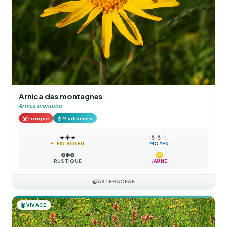
Arnica des montagnes
Arnica montana
☠️
💊
Toxique
Médicinale
☀️
☀️
☀️
💧
💧
💧
PLEIN SOLEIL
MOYEN
❄️
❄️
❄️
RUSTIQUE
JAUNE
🍃
ASTERACEAE
🪴
VIVACE