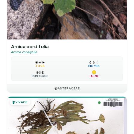
Arnica cordifolia
Arnica cordifolia
☀️
☀️
☀️
💧
💧
💧
TOUS
MOYEN
❄️
❄️
❄️
RUSTIQUE
JAUNE
🍃
ASTERACEAE
🪴
VIVACE