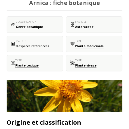
Arnica : fiche botanique
CLASSIFICATION
FAMILLE
🌱
🧬
Genre botanique
Asteraceae
ESPÈCES
TYPE
📊
💚
8 espèces référencées
Plante médicinale
TYPE
TYPE
☠️
🌺
Plante toxique
Plante vivace
Origine et classification