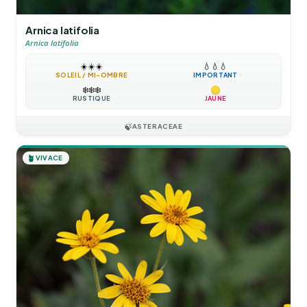
Arnica latifolia
Arnica latifolia
☀️
☀️
☀️
💧
💧
💧
SOLEIL / MI-OMBRE
IMPORTANT
❄️
❄️
❄️
RUSTIQUE
JAUNE
🍃
ASTERACEAE
🪴
VIVACE