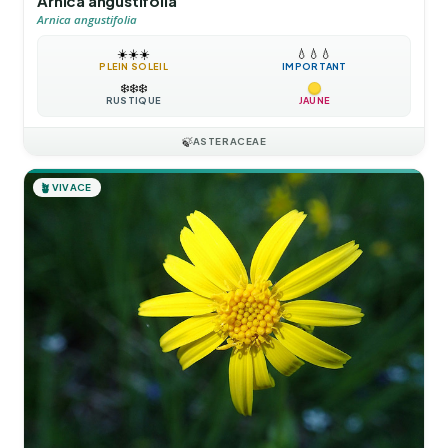
Arnica angustifolia
Arnica angustifolia
☀️
☀️
☀️
💧
💧
💧
PLEIN SOLEIL
IMPORTANT
❄️
❄️
❄️
RUSTIQUE
JAUNE
🍃
ASTERACEAE
🪴
VIVACE