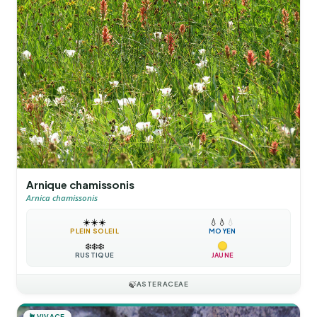
Arnique chamissonis
Arnica chamissonis
☀️
☀️
☀️
💧
💧
💧
PLEIN SOLEIL
MOYEN
❄️
❄️
❄️
RUSTIQUE
JAUNE
🍃
ASTERACEAE
🪴
VIVACE