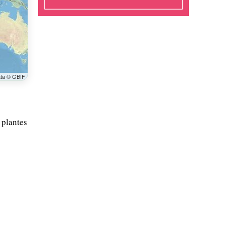
ata © GBIF
 plantes