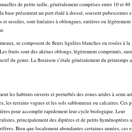
nuelles de petite taille, généralement comprises entre 10 et 40
 la base présentent un port étalé à dressé, souvent pubescentes e
es et sessiles, sont linéaires à oblongues, entières ou légèrement
r.
ameaux, se composent de fleurs ligulées blanches ou rosées à la
e. Les fruits sont des akènes oblongs, légèrement comprimés, su
inctif du genre. La floraison s’étale généralement du printemps 
ent les habitats ouverts et perturbés des zones arides à semi-ar
s, les terrains vagues et les sols sablonneux ou calcaires. Ces p
anières pour accomplir rapidement leur cycle biologique. Leur
ralistes, principalement des diptères et de petits hyménoptères a
rifères. Bien que localement abondantes certaines années, ces 