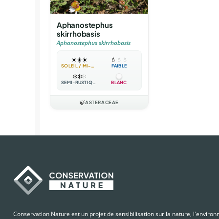
Aphanostephus
skirrhobasis
Aphanostephus skirrhobasis
☀️
☀️
☀️
💧
💧
💧
SOLEIL / MI-OMBRE
FAIBLE
❄️
❄️
❄️
SEMI-RUSTIQUE
BLANC
🍃
ASTERACEAE
Conservation Nature est un projet de sensibilisation sur la nature, l'enviro