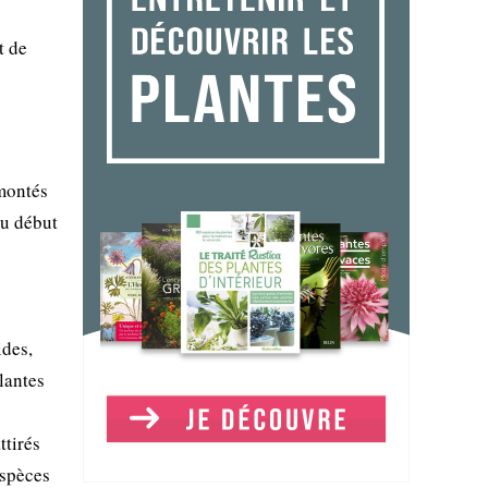
t de
rmontés
au début
ides,
lantes
ttirés
espèces