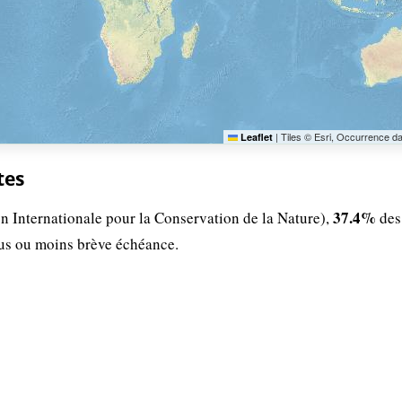
|
Tiles © Esri, Occurrence d
Leaflet
tes
37.4%
n Internationale pour la Conservation de la Nature),
des
lus ou moins brève échéance.