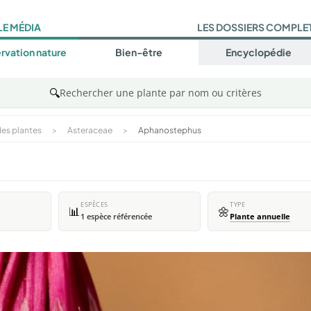
LE MÉDIA
LES DOSSIERS COMPLE
rvation nature
Bien-être
Encyclopédie
🔍
Rechercher une plante par nom ou critères
es plantes
>
Asteraceae
>
Aphanostephus
ESPÈCES
TYPE
📊
🌼
1 espèce référencée
Plante annuelle