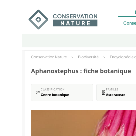
Conse
Conservation Nature
>
Biodiversité
>
Encyclopédie d
Aphanostephus : fiche botanique
CLASSIFICATION
FAMILLE
🌱
🧬
Genre botanique
Asteraceae