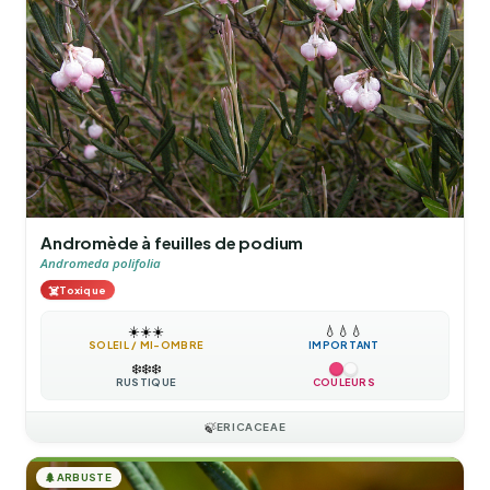
Andromède à feuilles de podium
Andromeda polifolia
☠️
Toxique
☀️
☀️
☀️
💧
💧
💧
SOLEIL / MI-OMBRE
IMPORTANT
❄️
❄️
❄️
RUSTIQUE
COULEURS
🍃
ERICACEAE
🌲
ARBUSTE