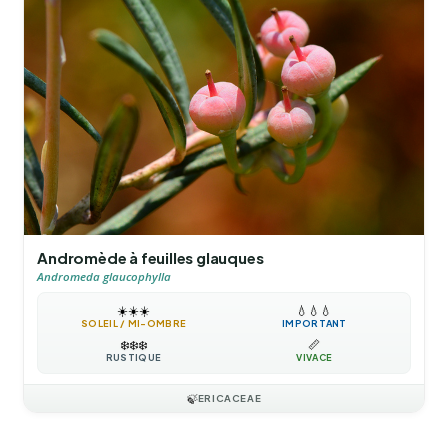
Andromède à feuilles glauques
Andromeda glaucophylla
☀️
☀️
☀️
💧
💧
💧
SOLEIL / MI-OMBRE
IMPORTANT
❄️
❄️
❄️
📏
RUSTIQUE
VIVACE
🍃
ERICACEAE