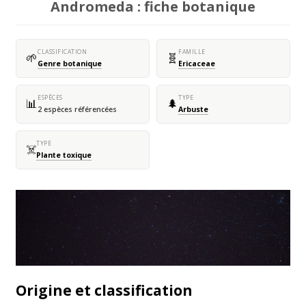
Andromeda : fiche botanique
CLASSIFICATION
FAMILLE
🌱
🧬
Genre botanique
Ericaceae
ESPÈCES
TYPE
📊
🌲
2 espèces référencées
Arbuste
TYPE
☠️
Plante toxique
Origine et classification