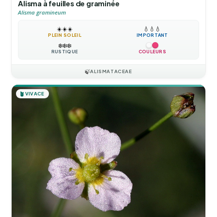
Alisma à feuilles de graminée
Alisma gramineum
☀️
☀️
☀️
💧
💧
💧
PLEIN SOLEIL
IMPORTANT
❄️
❄️
❄️
RUSTIQUE
COULEURS
🍃
ALISMATACEAE
🪴
VIVACE