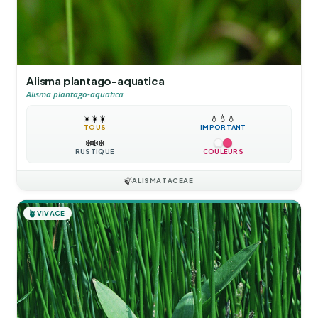
Alisma plantago-aquatica
Alisma plantago-aquatica
☀️
☀️
☀️
💧
💧
💧
TOUS
IMPORTANT
❄️
❄️
❄️
RUSTIQUE
COULEURS
🍃
ALISMATACEAE
🪴
VIVACE