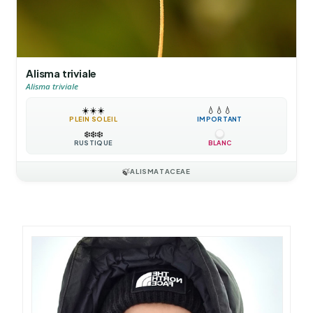
Alisma triviale
Alisma triviale
☀️
☀️
☀️
💧
💧
💧
PLEIN SOLEIL
IMPORTANT
❄️
❄️
❄️
RUSTIQUE
BLANC
🍃
ALISMATACEAE