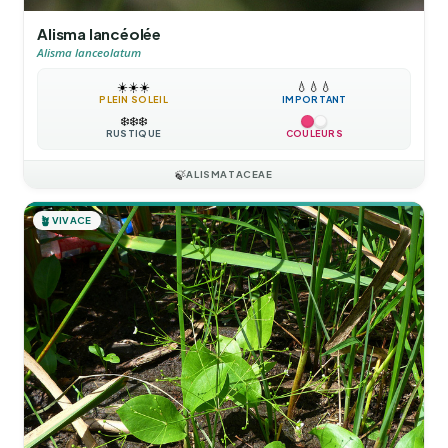
Alisma lancéolée
Alisma lanceolatum
☀️
☀️
☀️
💧
💧
💧
PLEIN SOLEIL
IMPORTANT
❄️
❄️
❄️
RUSTIQUE
COULEURS
🍃
ALISMATACEAE
🪴
VIVACE