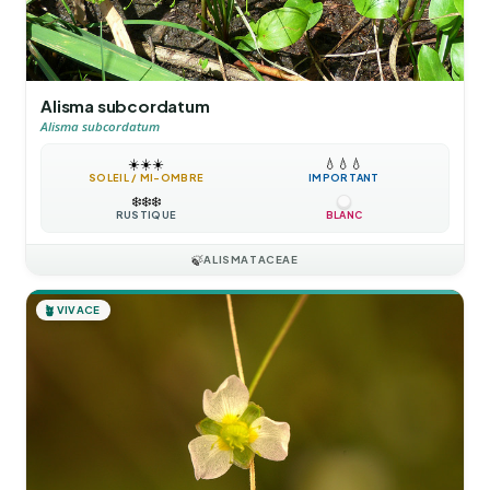
Alisma subcordatum
Alisma subcordatum
☀️
☀️
☀️
💧
💧
💧
SOLEIL / MI-OMBRE
IMPORTANT
❄️
❄️
❄️
RUSTIQUE
BLANC
🍃
ALISMATACEAE
🪴
VIVACE