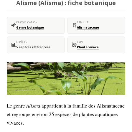
Alisme (Alisma) : fiche botanique
CLASSIFICATION
FAMILLE
🌱
🧬
Genre botanique
Alismataceae
ESPÈCES
TYPE
📊
🌺
5 espèces référencées
Plante vivace
Le genre
Alisma
appartient à la famille des Alismataceae
et regroupe environ 25 espèces de plantes aquatiques
vivaces.