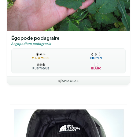
Égopode podagraire
Aegopodium podagraria
☀️
☀️
☀️
💧
💧
💧
MI-OMBRE
MOYEN
❄️
❄️
❄️
RUSTIQUE
BLANC
🍃
APIACEAE