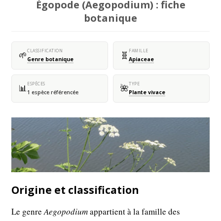
Égopode (Aegopodium) : fiche
botanique
CLASSIFICATION
FAMILLE
🌱
🧬
Genre botanique
Apiaceae
ESPÈCES
TYPE
📊
🌺
1 espèce référencée
Plante vivace
Origine et classification
Le genre
Aegopodium
appartient à la famille des