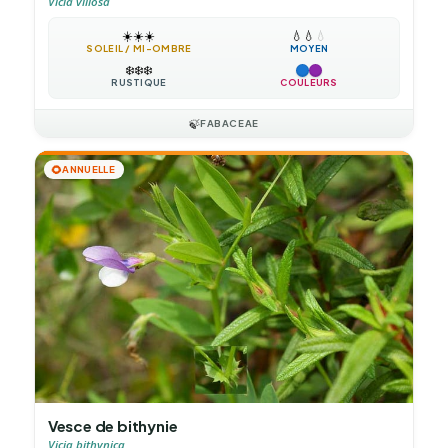
Vicia villosa
☀️
☀️
☀️
💧
💧
💧
SOLEIL / MI-OMBRE
MOYEN
❄️
❄️
❄️
RUSTIQUE
COULEURS
🍃
FABACEAE
🌻
ANNUELLE
Vesce de bithynie
Vicia bithynica