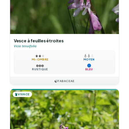
Vesce à feuilles étroites
Vicia tenuifolia
☀️
☀️
☀️
💧
💧
💧
MI-OMBRE
MOYEN
❄️
❄️
❄️
RUSTIQUE
BLEU
🍃
FABACEAE
🪴
VIVACE