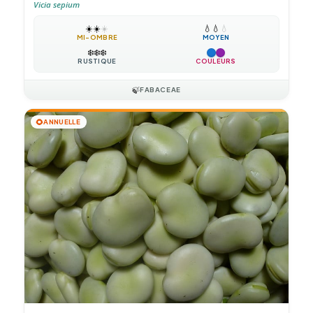
Vicia sepium
☀️
☀️
☀️
💧
💧
💧
MI-OMBRE
MOYEN
❄️
❄️
❄️
RUSTIQUE
COULEURS
🍃
FABACEAE
🌻
ANNUELLE