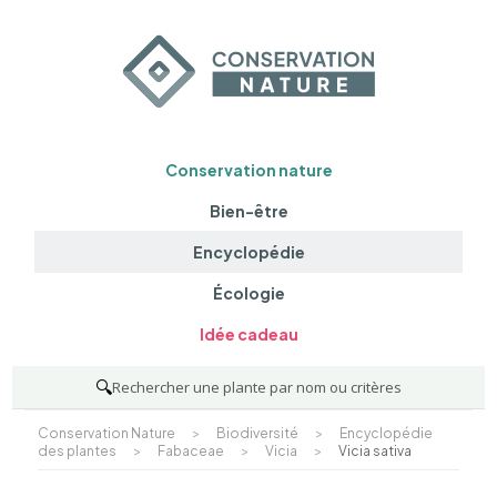
Conservation nature
Bien-être
Encyclopédie
Écologie
Idée cadeau
🔍
Rechercher une plante par nom ou critères
Conservation Nature
>
Biodiversité
>
Encyclopédie
des plantes
>
Fabaceae
>
Vicia
>
Vicia sativa