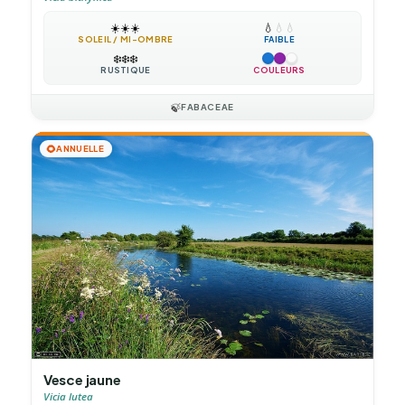
☀️
☀️
☀️
💧
💧
💧
SOLEIL / MI-OMBRE
FAIBLE
❄️
❄️
❄️
RUSTIQUE
COULEURS
🍃
FABACEAE
🌻
ANNUELLE
Vesce jaune
Vicia lutea