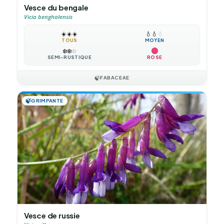
Vesce du bengale
Vicia benghalensis
☀️
☀️
☀️
💧
💧
💧
TOUS
MOYEN
❄️
❄️
❄️
SEMI-RUSTIQUE
ROSE
🍃
FABACEAE
🍃
GRIMPANTE
Vesce de russie