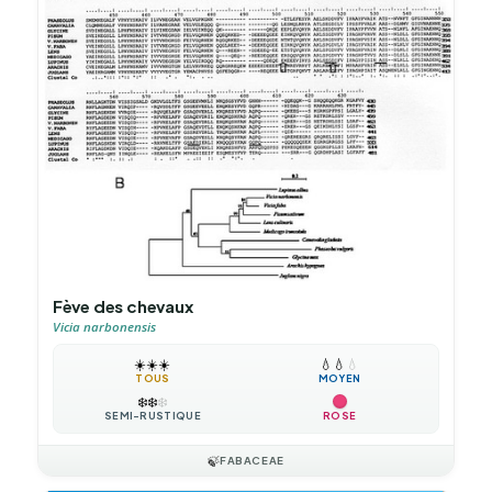
Fève des chevaux
Vicia narbonensis
☀️
☀️
☀️
💧
💧
💧
TOUS
MOYEN
❄️
❄️
❄️
SEMI-RUSTIQUE
ROSE
🍃
FABACEAE