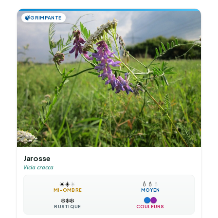
🍃
GRIMPANTE
Jarosse
Vicia cracca
☀️
☀️
☀️
💧
💧
💧
MI-OMBRE
MOYEN
❄️
❄️
❄️
RUSTIQUE
COULEURS