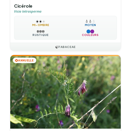
Cicérole
Vicia tetrasperma
☀️
☀️
☀️
💧
💧
💧
MI-OMBRE
MOYEN
❄️
❄️
❄️
RUSTIQUE
COULEURS
🍃
FABACEAE
🌻
ANNUELLE