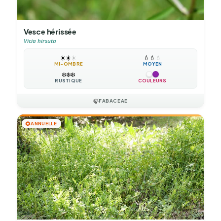
Vesce hérissée
Vicia hirsuta
☀️
☀️
☀️
💧
💧
💧
MI-OMBRE
MOYEN
❄️
❄️
❄️
RUSTIQUE
COULEURS
🍃
FABACEAE
🌻
ANNUELLE