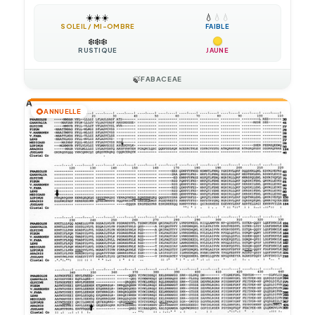
☀️
☀️
☀️
💧
💧
💧
SOLEIL / MI-OMBRE
FAIBLE
❄️
❄️
❄️
RUSTIQUE
JAUNE
🍃
FABACEAE
🌻
ANNUELLE