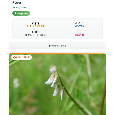
Fève
Vicia faba
🥬
Légume
☀️
☀️
☀️
💧
💧
💧
PLEIN SOLEIL
MOYEN
❄️
❄️
❄️
SEMI-RUSTIQUE
BLANC
🍃
FABACEAE
🌻
ANNUELLE