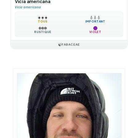
Vicia americana
Vicia americana
☀️
☀️
☀️
💧
💧
💧
TOUS
IMPORTANT
❄️
❄️
❄️
RUSTIQUE
VIOLET
🍃
FABACEAE