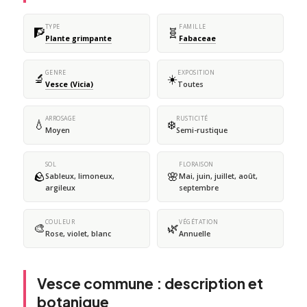
TYPE
FAMILLE
🧗
🧬
Plante grimpante
Fabaceae
GENRE
EXPOSITION
🔬
☀️
Vesce (Vicia)
Toutes
ARROSAGE
RUSTICITÉ
💧
❄️
Moyen
Semi-rustique
SOL
FLORAISON
🪨
🌸
Sableux, limoneux,
Mai, juin, juillet, août,
argileux
septembre
COULEUR
VÉGÉTATION
🎨
🌿
Rose, violet, blanc
Annuelle
Vesce commune : description et
botanique