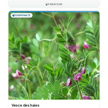
🍃
FABACEAE
🍃
GRIMPANTE
Vesce des haies