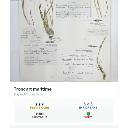
Troscart maritime
Triglochin maritima
☀️
☀️
☀️
💧
💧
💧
PLEIN SOLEIL
IMPORTANT
❄️
❄️
❄️
RUSTIQUE
VERT