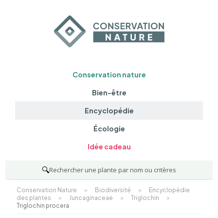
Conservation nature
Bien-être
Encyclopédie
Écologie
Idée cadeau
🔍
Rechercher une plante par nom ou critères
Conservation Nature
>
Biodiversité
>
Encyclopédie
des plantes
>
Juncaginaceae
>
Triglochin
>
Triglochin procera