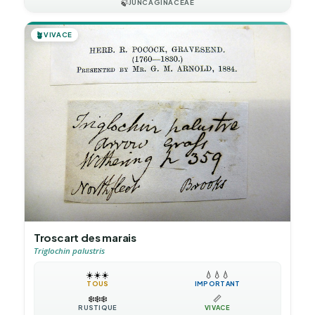
🍃
JUNCAGINACEAE
🪴
VIVACE
Troscart des marais
Triglochin palustris
☀️
☀️
☀️
💧
💧
💧
TOUS
IMPORTANT
❄️
❄️
❄️
📏
RUSTIQUE
VIVACE