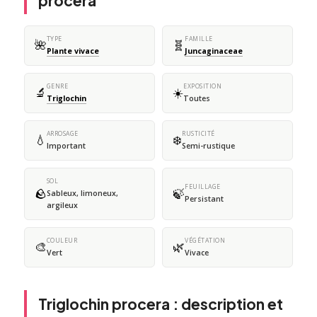
procera
TYPE
FAMILLE
🌺
🧬
Plante vivace
Juncaginaceae
GENRE
EXPOSITION
🔬
☀️
Triglochin
Toutes
ARROSAGE
RUSTICITÉ
💧
❄️
Important
Semi-rustique
SOL
FEUILLAGE
🪨
🍃
Sableux, limoneux,
Persistant
argileux
COULEUR
VÉGÉTATION
🎨
🌿
Vert
Vivace
Triglochin procera : description et