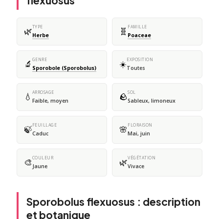
flexuosus
TYPE
FAMILLE
🌿
🧬
Herbe
Poaceae
GENRE
EXPOSITION
🔬
☀️
Sporobole (Sporobolus)
Toutes
ARROSAGE
SOL
💧
🪨
Faible, moyen
Sableux, limoneux
FEUILLAGE
FLORAISON
🍃
🌸
Caduc
Mai, juin
COULEUR
VÉGÉTATION
🎨
🌿
Jaune
Vivace
Sporobolus flexuosus : description
et botanique