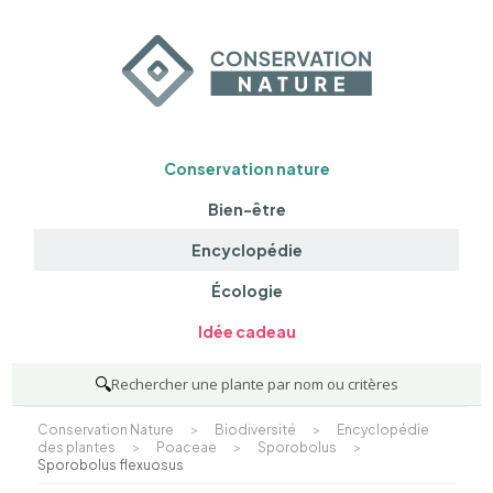
Conservation nature
Bien-être
Encyclopédie
Écologie
Idée cadeau
🔍
Rechercher une plante par nom ou critères
Conservation Nature
>
Biodiversité
>
Encyclopédie
des plantes
>
Poaceae
>
Sporobolus
>
Sporobolus flexuosus