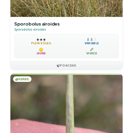
Sporobolus airoides
Sporobolus airoides
☀️
☀️
☀️
💧
💧
💧
PLEIN SOLEIL
VARIABLE
📏
JAUNE
VIVACE
🍃
POACEAE
🌿
HERBE