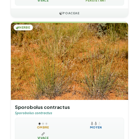
VIVACE
PERSISTANT
🍃
POACEAE
🌿
HERBE
Sporobolus contractus
Sporobolus contractus
☀️
☀️
☀️
💧
💧
💧
OMBRE
MOYEN
📏
VIVACE