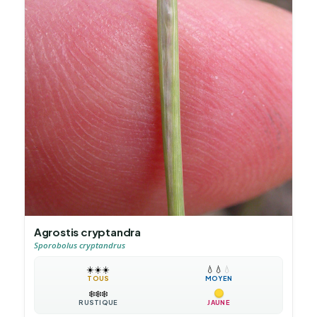
Agrostis cryptandra
Sporobolus cryptandrus
☀️
☀️
☀️
💧
💧
💧
TOUS
MOYEN
❄️
❄️
❄️
RUSTIQUE
JAUNE