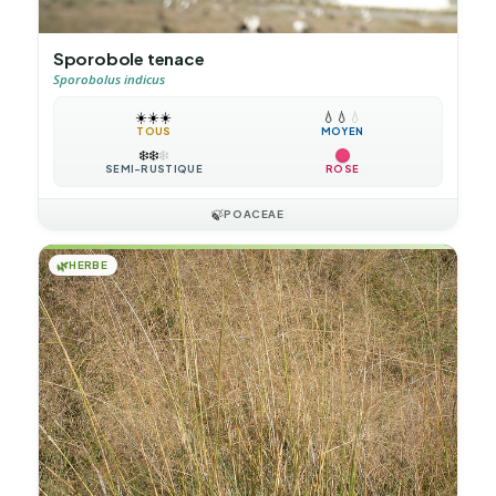
Sporobole tenace
Sporobolus indicus
☀️
☀️
☀️
💧
💧
💧
TOUS
MOYEN
❄️
❄️
❄️
SEMI-RUSTIQUE
ROSE
🍃
POACEAE
🌿
HERBE