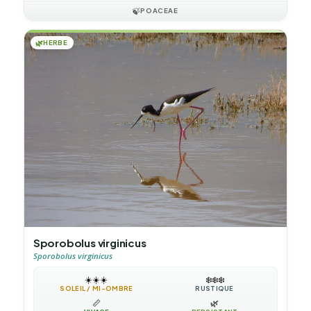
🍃
POACEAE
🌿
HERBE
Sporobolus virginicus
Sporobolus virginicus
☀️
☀️
☀️
❄️
❄️
❄️
SOLEIL / MI-OMBRE
RUSTIQUE
📏
🌿