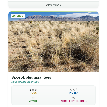
🍃
POACEAE
🌿
HERBE
Sporobolus giganteus
Sporobolus giganteus
☀️
☀️
☀️
💧
💧
💧
TOUS
MOYEN
📏
🌸
VIVACE
AOÛT, SEPTEMBRE,…