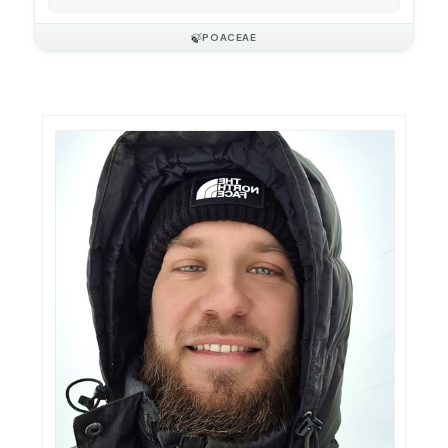
🍃
POACEAE