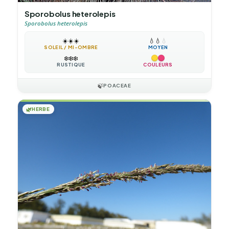
Sporobolus heterolepis
Sporobolus heterolepis
☀️
☀️
☀️
💧
💧
💧
SOLEIL / MI-OMBRE
MOYEN
❄️
❄️
❄️
RUSTIQUE
COULEURS
🍃
POACEAE
🌿
HERBE