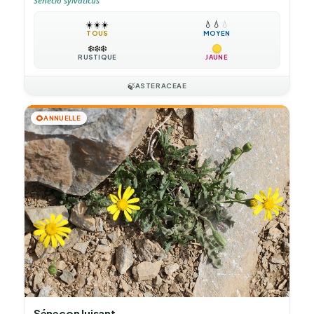
Senecio sylvaticus
☀️
☀️
☀️
💧
💧
💧
TOUS
MOYEN
❄️
❄️
❄️
RUSTIQUE
JAUNE
🍃
ASTERACEAE
🌻
ANNUELLE
Séneçon luisant