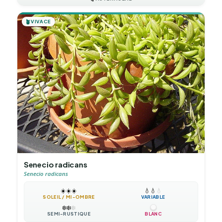
🪴
VIVACE
Senecio radicans
Senecio radicans
☀️
☀️
☀️
💧
💧
💧
SOLEIL / MI-OMBRE
VARIABLE
❄️
❄️
❄️
SEMI-RUSTIQUE
BLANC