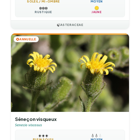
SOLEIL / MI-OMBRE
MOYEN
❄️
❄️
❄️
RUSTIQUE
JAUNE
🍃
ASTERACEAE
🌻
ANNUELLE
Séneçon visqueux
Senecio viscosus
☀️
☀️
☀️
💧
💧
💧
PLEIN SOLEIL
MOYEN