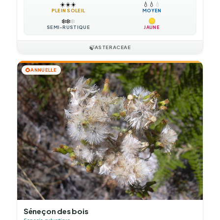
☀️
☀️
☀️
💧
💧
💧
PLEIN SOLEIL
MOYEN
❄️
❄️
❄️
SEMI-RUSTIQUE
JAUNE
🍃
ASTERACEAE
🌻
ANNUELLE
Séneçon des bois