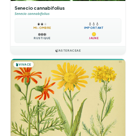
Senecio cannabifolius
Senecio cannabifolius
☀️
☀️
☀️
💧
💧
💧
MI-OMBRE
IMPORTANT
❄️
❄️
❄️
RUSTIQUE
JAUNE
🍃
ASTERACEAE
🪴
VIVACE