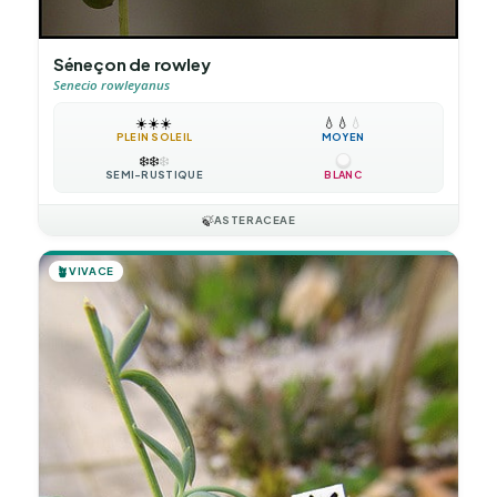
Séneçon de rowley
Senecio rowleyanus
☀️
☀️
☀️
💧
💧
💧
PLEIN SOLEIL
MOYEN
❄️
❄️
❄️
SEMI-RUSTIQUE
BLANC
🍃
ASTERACEAE
🪴
VIVACE