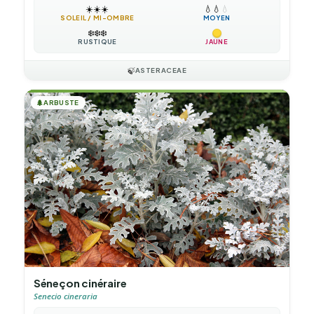
☀️
☀️
☀️
💧
💧
💧
SOLEIL / MI-OMBRE
MOYEN
❄️
❄️
❄️
RUSTIQUE
JAUNE
🍃
ASTERACEAE
🌲
ARBUSTE
Séneçon cinéraire
Senecio cineraria