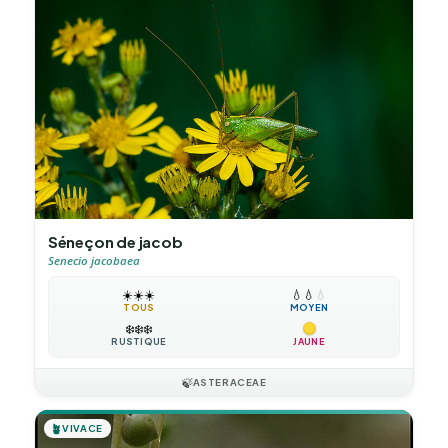
Séneçon de jacob
Senecio jacobaea
☀️
☀️
☀️
💧
💧
💧
TOUS
MOYEN
❄️
❄️
❄️
RUSTIQUE
JAUNE
🍃
ASTERACEAE
🪴
VIVACE