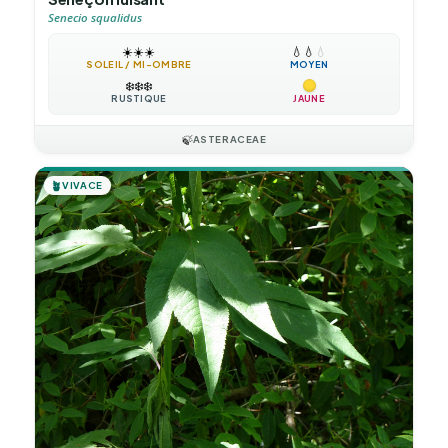
Senecio squalidus
☀️
☀️
☀️
💧
💧
💧
SOLEIL / MI-OMBRE
MOYEN
❄️
❄️
❄️
RUSTIQUE
JAUNE
🍃
ASTERACEAE
🪴
VIVACE