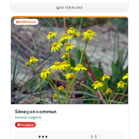
🍃
ASTERACEAE
🌻
ANNUELLE
Séneçon commun
Senecio vulgaris
☠️
Toxique
☀️
☀️
☀️
💧
💧
💧