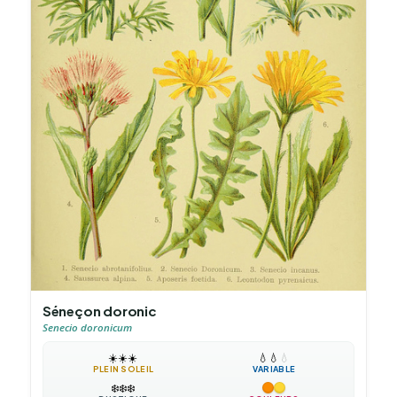
Séneçon doronic
Senecio doronicum
☀️
☀️
☀️
💧
💧
💧
PLEIN SOLEIL
VARIABLE
❄️
❄️
❄️