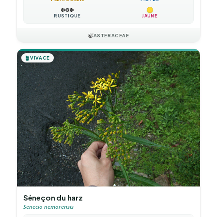
❄️
❄️
❄️
RUSTIQUE
JAUNE
🍃
ASTERACEAE
🪴
VIVACE
Séneçon du harz
Senecio nemorensis