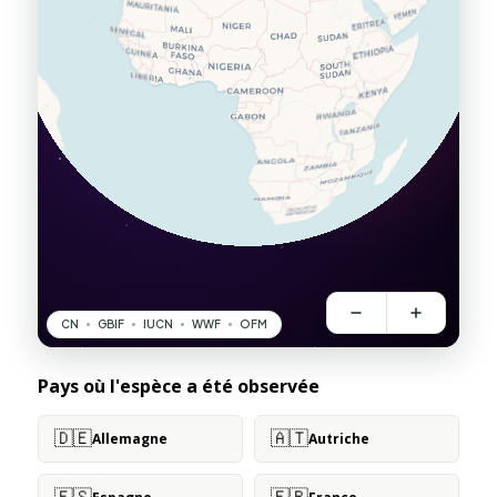
Pays où l'espèce a été observée
🇩🇪
🇦🇹
Allemagne
Autriche
🇪🇸
🇫🇷