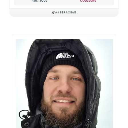
RUSTIQUE
COULEURS
🍃
ASTERACEAE