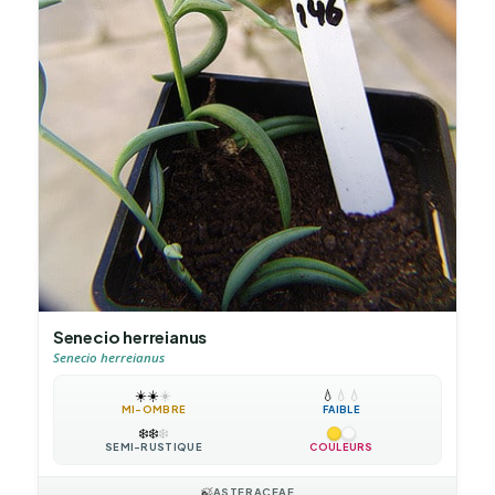
Senecio herreianus
Senecio herreianus
☀️
☀️
☀️
💧
💧
💧
MI-OMBRE
FAIBLE
❄️
❄️
❄️
SEMI-RUSTIQUE
COULEURS
🍃
ASTERACEAE