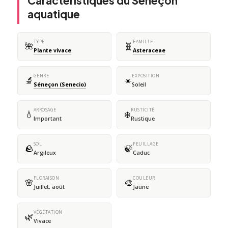
Caractéristiques du Séneçon
aquatique
TYPE
FAMILLE
🌺
🧬
Plante vivace
Asteraceae
GENRE
EXPOSITION
🔬
☀️
Séneçon (Senecio)
Soleil
ARROSAGE
RUSTICITÉ
💧
❄️
Important
Rustique
SOL
FEUILLAGE
🪨
🍃
Argileux
Caduc
FLORAISON
COULEUR
🌸
🎨
Juillet, août
Jaune
VÉGÉTATION
🌿
Vivace