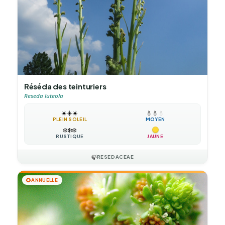
Réséda des teinturiers
Reseda luteola
☀️
☀️
☀️
💧
💧
💧
PLEIN SOLEIL
MOYEN
❄️
❄️
❄️
RUSTIQUE
JAUNE
🍃
RESEDACEAE
🌻
ANNUELLE