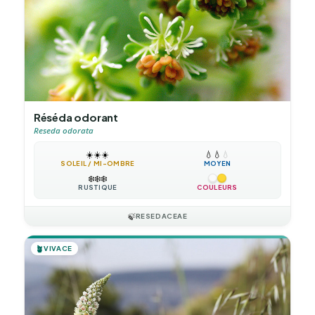
Réséda odorant
Reseda odorata
☀️
☀️
☀️
💧
💧
💧
SOLEIL / MI-OMBRE
MOYEN
❄️
❄️
❄️
RUSTIQUE
COULEURS
🍃
RESEDACEAE
🪴
VIVACE