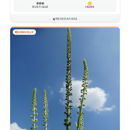
❄️
❄️
❄️
RUSTIQUE
JAUNE
🍃
RESEDACEAE
🌻
ANNUELLE