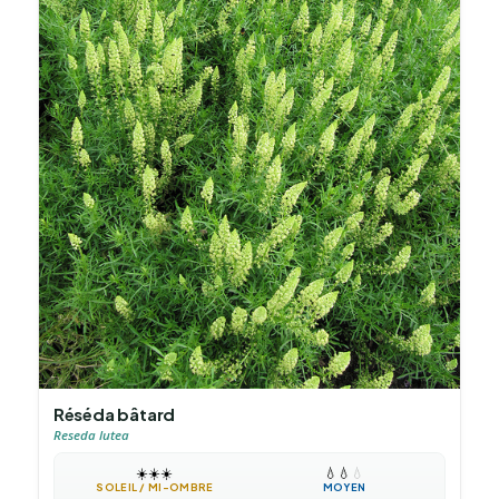
Réséda bâtard
Reseda lutea
☀️
☀️
☀️
💧
💧
💧
SOLEIL / MI-OMBRE
MOYEN