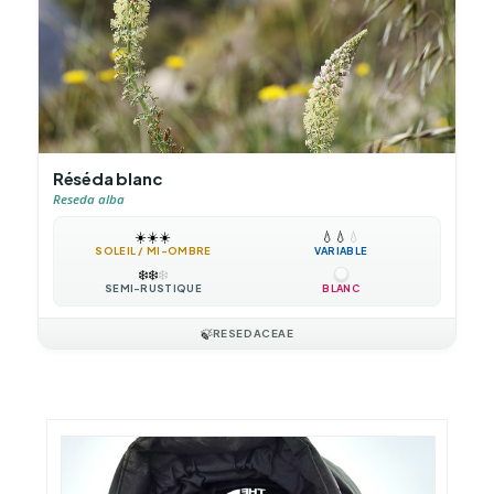
Réséda blanc
Reseda alba
☀️
☀️
☀️
💧
💧
💧
SOLEIL / MI-OMBRE
VARIABLE
❄️
❄️
❄️
SEMI-RUSTIQUE
BLANC
🍃
RESEDACEAE