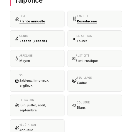
raiponce
TYPE
FAMILLE
🌼
🧬
Plante annuelle
Resedaceae
GENRE
EXPOSITION
🔬
☀️
Réséda (Reseda)
Toutes
ARROSAGE
RUSTICITÉ
💧
❄️
Moyen
Semi-rustique
SOL
FEUILLAGE
🪨
🍃
Sableux, limoneux,
Caduc
argileux
FLORAISON
COULEUR
🌸
🎨
Juin, juillet, août,
Blanc
septembre
VÉGÉTATION
🌿
Annuelle