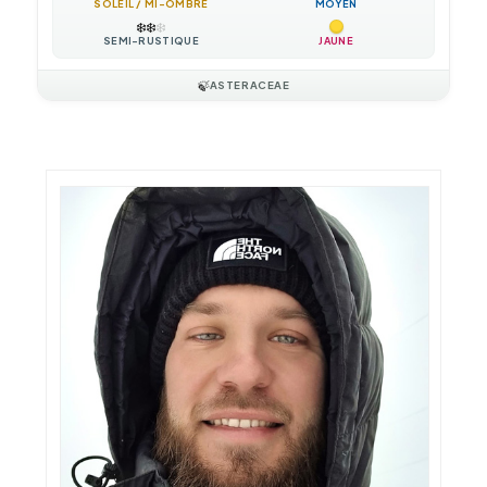
SOLEIL / MI-OMBRE
MOYEN
❄️
❄️
❄️
SEMI-RUSTIQUE
JAUNE
🍃
ASTERACEAE