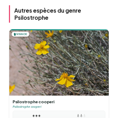
Autres espèces du genre
Psilostrophe
🪴
VIVACE
Psilostrophe cooperi
Psilostrophe cooperi
☀️
☀️
☀️
💧
💧
💧