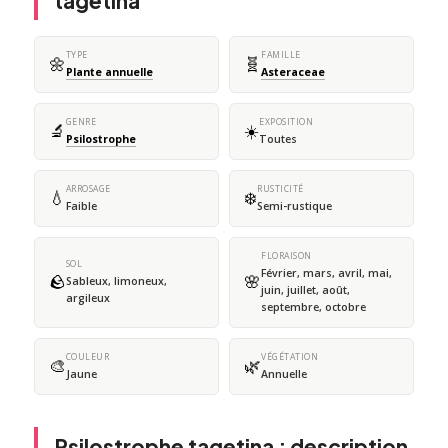
tagetina
TYPE
FAMILLE
🌼
🧬
Plante annuelle
Asteraceae
GENRE
EXPOSITION
🔬
☀️
Psilostrophe
Toutes
ARROSAGE
RUSTICITÉ
💧
❄️
Faible
Semi-rustique
FLORAISON
SOL
Février, mars, avril, mai,
🪨
🌸
Sableux, limoneux,
juin, juillet, août,
argileux
septembre, octobre
COULEUR
VÉGÉTATION
🎨
🌿
Jaune
Annuelle
Psilostrophe tagetina : description