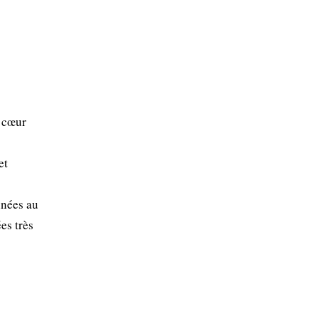
n cœur
et
inées au
es très