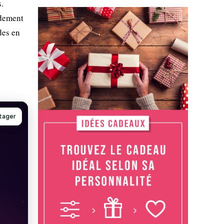
.
idement
des en