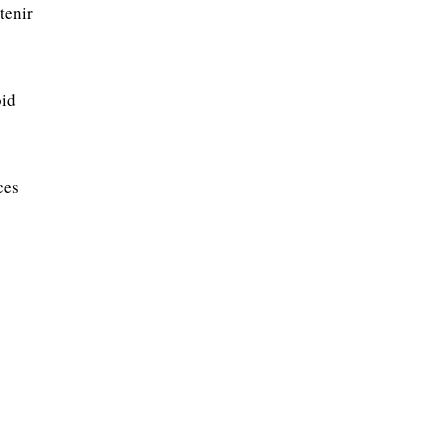
tenir
oid
ces