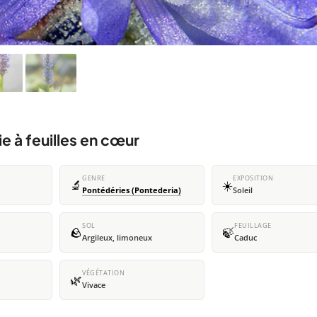
e à feuilles en cœur
GENRE
EXPOSITION
🔬
☀️
Pontédéries (Pontederia)
Soleil
SOL
FEUILLAGE
🪨
🍃
Argileux, limoneux
Caduc
VÉGÉTATION
🌿
Vivace