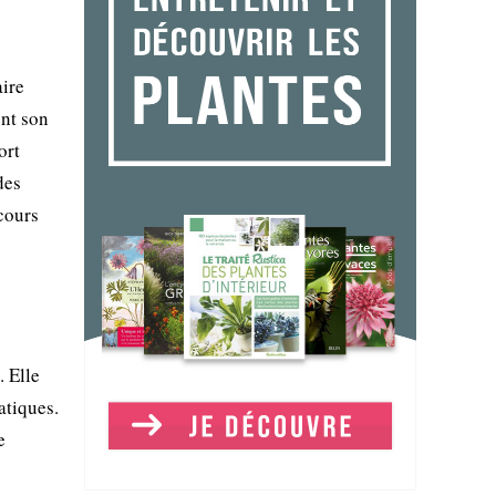
aire
ent son
ort
des
 cours
. Elle
atiques.
e