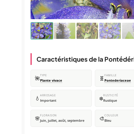
Caractéristiques de la Pontédéri
TYPE
FAMILLE
🌺
🧬
Plante vivace
Pontederiaceae
ARROSAGE
RUSTICITÉ
💧
❄️
Important
Rustique
FLORAISON
COULEUR
🌸
🎨
Juin, juillet, août, septembre
Bleu