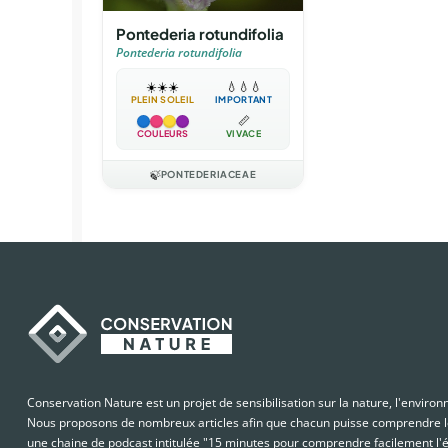
Pontederia rotundifolia
Pontederia rotundifolia
☀️
☀️
☀️
💧
💧
💧
PLEIN SOLEIL
IMPORTANT
📏
COULEURS
VIVACE
🍃
PONTEDERIACEAE
Conservation Nature est un projet de sensibilisation sur la nature, l'enviro
Nous proposons de nombreux articles afin que chacun puisse comprendre le
une chaine de podcast intitulée "15 minutes pour comprendre facilement l'é