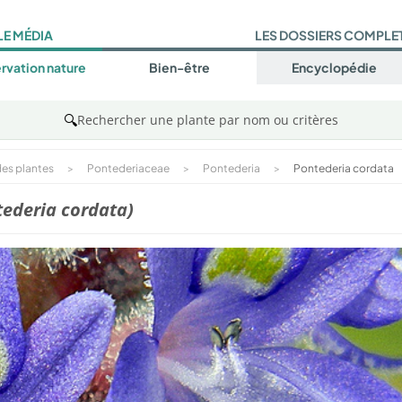
LE MÉDIA
LES DOSSIERS COMPLE
rvation nature
Bien-être
Encyclopédie
🔍
Rechercher une plante par nom ou critères
es plantes
>
Pontederiaceae
>
Pontederia
>
Pontederia cordata
tederia cordata)