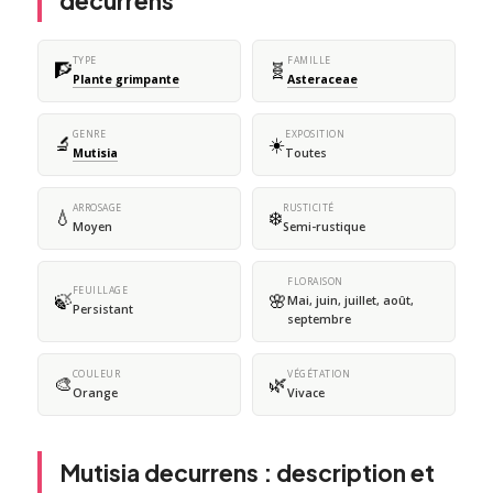
decurrens
TYPE
FAMILLE
🧗
🧬
Plante grimpante
Asteraceae
GENRE
EXPOSITION
🔬
☀️
Mutisia
Toutes
ARROSAGE
RUSTICITÉ
💧
❄️
Moyen
Semi-rustique
FLORAISON
FEUILLAGE
🍃
🌸
Mai, juin, juillet, août,
Persistant
septembre
COULEUR
VÉGÉTATION
🎨
🌿
Orange
Vivace
Mutisia decurrens : description et