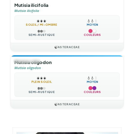
Mutisia ilicifolia
Mutisia ilicifolia
☀️
☀️
☀️
💧
💧
💧
SOLEIL / MI-OMBRE
MOYEN
❄️
❄️
❄️
SEMI-RUSTIQUE
COULEURS
🍃
ASTERACEAE
🍃
GRIMPANTE
Mutisia oligodon
Mutisia oligodon
☀️
☀️
☀️
💧
💧
💧
PLEIN SOLEIL
MOYEN
❄️
❄️
❄️
SEMI-RUSTIQUE
COULEURS
🍃
ASTERACEAE