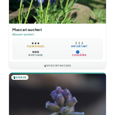
Muscari aucheri
Muscari aucheri
☀️
☀️
☀️
💧
💧
💧
PLEIN SOLEIL
IMPORTANT
❄️
❄️
❄️
RUSTIQUE
COULEURS
🍃
HYACINTHACEAE
🪴
VIVACE