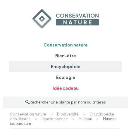
Conservation nature
Bien-être
Encyclopédie
Écologie
Idée cadeau
🔍
Rechercher une plante par nom ou critères
Conservation Nature
>
Biodiversité
>
Encyclopédie
des plantes
>
Hyacinthaceae
>
Muscari
>
Muscari
racemosum