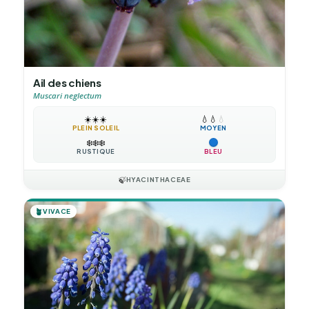
Ail des chiens
Muscari neglectum
☀️
☀️
☀️
💧
💧
💧
PLEIN SOLEIL
MOYEN
❄️
❄️
❄️
RUSTIQUE
BLEU
🍃
HYACINTHACEAE
🪴
VIVACE