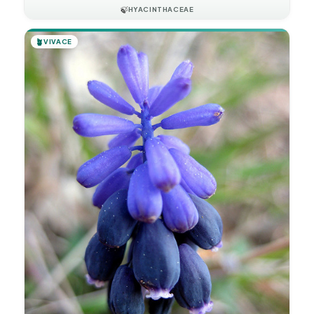
🍃
HYACINTHACEAE
🪴
VIVACE