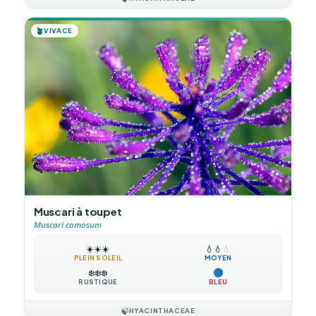
🪴
VIVACE
Muscari à toupet
Muscari comosum
☀️
☀️
☀️
💧
💧
💧
PLEIN SOLEIL
MOYEN
❄️
❄️
❄️
RUSTIQUE
BLEU
🍃
HYACINTHACEAE