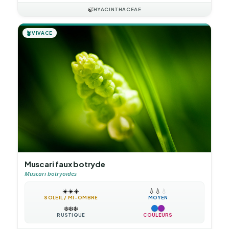
🍃
HYACINTHACEAE
🪴
VIVACE
Muscari faux botryde
Muscari botryoides
☀️
☀️
☀️
💧
💧
💧
SOLEIL / MI-OMBRE
MOYEN
❄️
❄️
❄️
RUSTIQUE
COULEURS