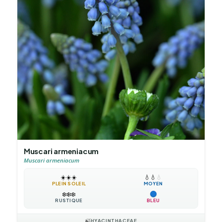
Muscari armeniacum
Muscari armeniacum
☀️
☀️
☀️
💧
💧
💧
PLEIN SOLEIL
MOYEN
❄️
❄️
❄️
RUSTIQUE
BLEU
🍃
HYACINTHACEAE