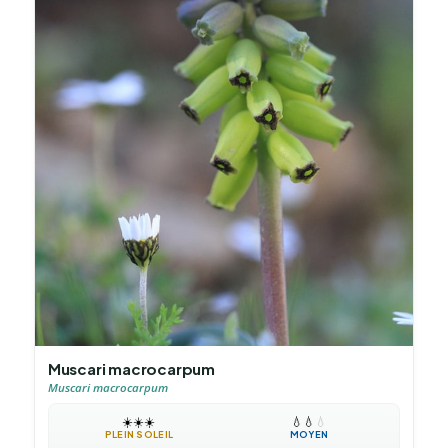
Muscari macrocarpum
Muscari macrocarpum
☀️
☀️
☀️
💧
💧
💧
PLEIN SOLEIL
MOYEN