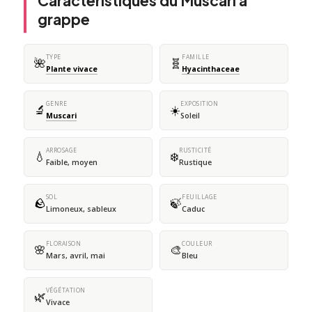
Caractéristiques du Muscari à
grappe
TYPE
FAMILLE
🌺
🧬
Plante vivace
Hyacinthaceae
GENRE
EXPOSITION
🔬
☀️
Muscari
Soleil
ARROSAGE
RUSTICITÉ
💧
❄️
Faible, moyen
Rustique
SOL
FEUILLAGE
🪨
🍃
Limoneux, sableux
Caduc
FLORAISON
COULEUR
🌸
🎨
Mars, avril, mai
Bleu
VÉGÉTATION
🌿
Vivace