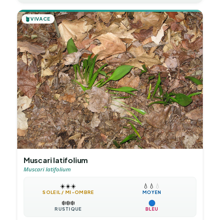
🪴
VIVACE
Muscari latifolium
Muscari latifolium
☀️
☀️
☀️
💧
💧
💧
SOLEIL / MI-OMBRE
MOYEN
❄️
❄️
❄️
RUSTIQUE
BLEU