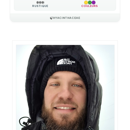
❄️
❄️
❄️
RUSTIQUE
COULEURS
🍃
HYACINTHACEAE