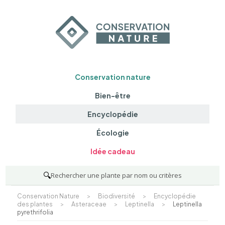
Conservation nature
Bien-être
Encyclopédie
Écologie
Idée cadeau
🔍
Rechercher une plante par nom ou critères
Conservation Nature
>
Biodiversité
>
Encyclopédie
des plantes
>
Asteraceae
>
Leptinella
>
Leptinella
pyrethrifolia