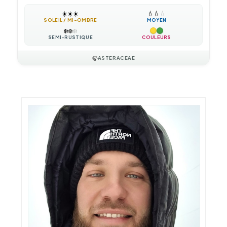
☀️
☀️
☀️
💧
💧
💧
SOLEIL / MI-OMBRE
MOYEN
❄️
❄️
❄️
SEMI-RUSTIQUE
COULEURS
🍃
ASTERACEAE