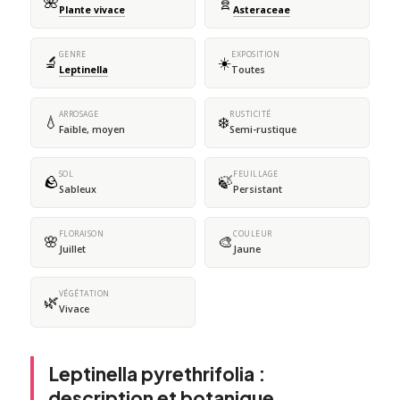
🌺
🧬
Plante vivace
Asteraceae
GENRE
EXPOSITION
🔬
☀️
Leptinella
Toutes
ARROSAGE
RUSTICITÉ
💧
❄️
Faible, moyen
Semi-rustique
SOL
FEUILLAGE
🪨
🍃
Sableux
Persistant
FLORAISON
COULEUR
🌸
🎨
Juillet
Jaune
VÉGÉTATION
🌿
Vivace
Leptinella pyrethrifolia :
description et botanique