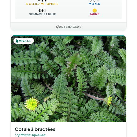
SOLEIL / MI-OMBRE
MOYEN
❄️
❄️
❄️
SEMI-RUSTIQUE
JAUNE
🍃
ASTERACEAE
🪴
VIVACE
Cotule à bractées
Leptinella squalida