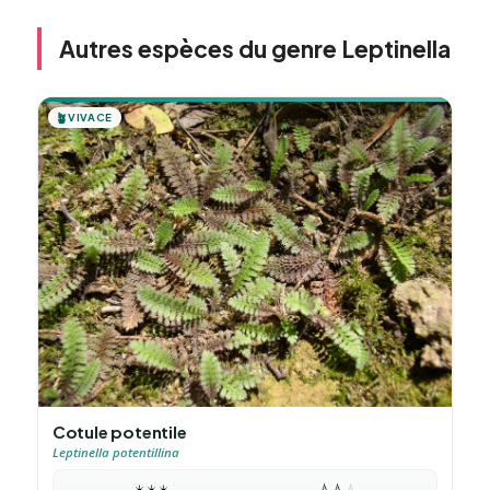
Autres espèces du genre Leptinella
🪴
VIVACE
Cotule potentile
Leptinella potentillina
☀️
☀️
☀️
💧
💧
💧