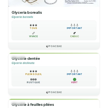
Glyceria borealis
Glyceria borealis
☀️
☀️
☀️
💧
💧
💧
TOUS
IMPORTANT
📏
🍂
VIVACE
CADUC
🍃
POACEAE
🌿
HERBE
Glycérie dentée
Glyceria declinata
☀️
☀️
☀️
💧
💧
💧
PLEIN SOLEIL
IMPORTANT
❄️
❄️
❄️
RUSTIQUE
VERT
🍃
POACEAE
🌿
HERBE
Glycérie à feuilles pliées