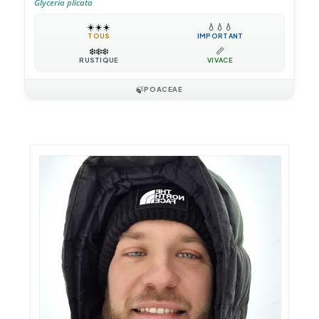
Glyceria plicata
☀️
☀️
☀️
💧
💧
💧
TOUS
IMPORTANT
❄️
❄️
❄️
📏
RUSTIQUE
VIVACE
🍃
POACEAE