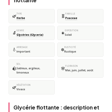
flottante
TYPE
FAMILLE
🌿
🧬
Herbe
Poaceae
GENRE
EXPOSITION
🔬
☀️
Glycéries (Glyceria)
Soleil
ARROSAGE
RUSTICITÉ
💧
❄️
Important
Rustique
SOL
FLORAISON
🪨
🌸
Sableux, argileux,
Mai, juin, juillet, août
limoneux
VÉGÉTATION
🌿
Vivace
Glycérie flottante : description et