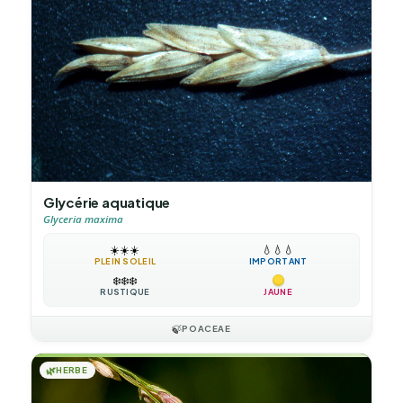
Glycérie aquatique
Glyceria maxima
☀️
☀️
☀️
💧
💧
💧
PLEIN SOLEIL
IMPORTANT
❄️
❄️
❄️
RUSTIQUE
JAUNE
🍃
POACEAE
🌿
HERBE