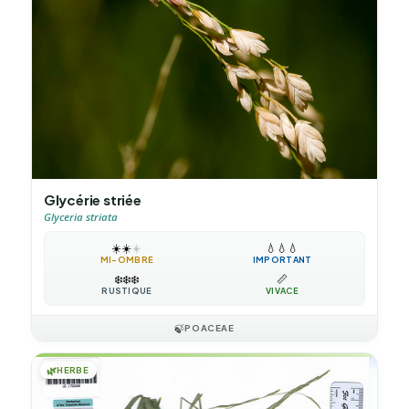
Glycérie striée
Glyceria striata
☀️
☀️
☀️
💧
💧
💧
MI-OMBRE
IMPORTANT
❄️
❄️
❄️
📏
RUSTIQUE
VIVACE
🍃
POACEAE
🌿
HERBE