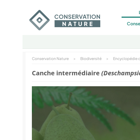
Conse
Conservation Nature
>
Biodiversité
>
Encyclopédie d
Canche intermédiaire
(Deschampsi