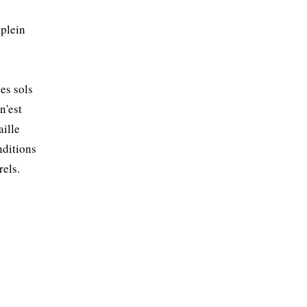
 plein
es sols
n'est
aille
nditions
rels.