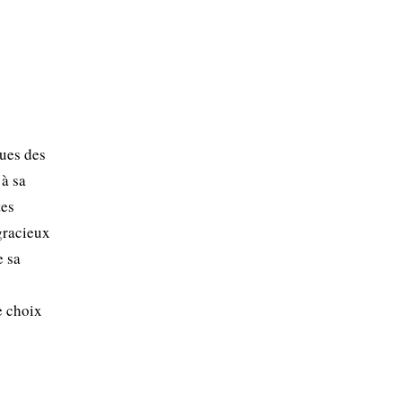
ques des
 à sa
tes
 gracieux
e sa
e choix