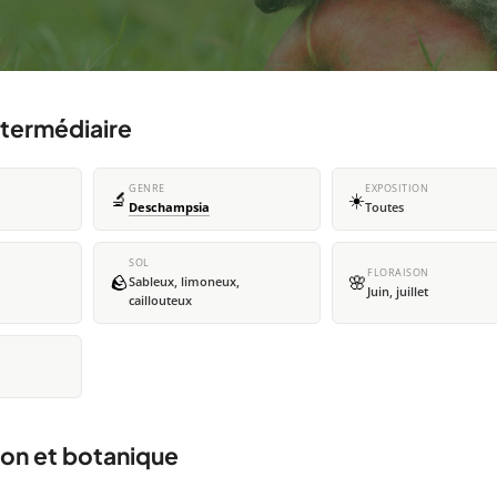
ntermédiaire
GENRE
EXPOSITION
🔬
☀️
Deschampsia
Toutes
SOL
FLORAISON
🪨
🌸
Sableux, limoneux,
Juin, juillet
caillouteux
ion et botanique