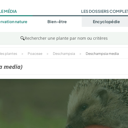
LE MÉDIA
LES DOSSIERS COMPLE
rvation nature
Bien-être
Encyclopédie
🔍
Rechercher une plante par nom ou critères
es plantes
>
Poaceae
>
Deschampsia
>
Deschampsia media
a media)