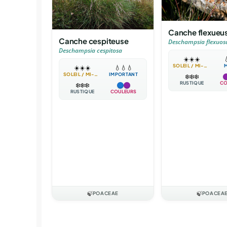
Canche flexueu
Canche cespiteuse
Deschampsia flexuos
Deschampsia cespitosa
☀️
☀️
☀️

SOLEIL / MI-OMBRE
☀️
☀️
☀️
💧
💧
💧
SOLEIL / MI-OMBRE
IMPORTANT
❄️
❄️
❄️
RUSTIQUE
CO
❄️
❄️
❄️
RUSTIQUE
COULEURS
🍃
POACEAE
🍃
POACEA