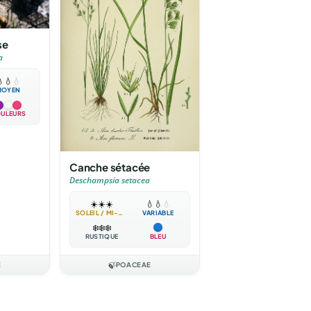
se
a

💧
💧
MOYEN
ULEURS
Canche sétacée
Deschampsia setacea
☀️
☀️
☀️
💧
💧
💧
SOLEIL / MI-OMBRE
VARIABLE
❄️
❄️
❄️
RUSTIQUE
BLEU
E
🍃
POACEAE