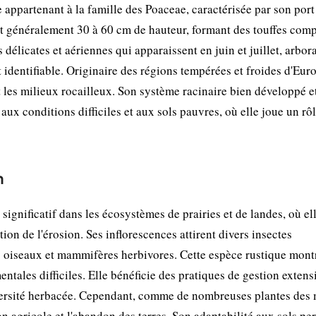
appartenant à la famille des Poaceae, caractérisée par son port
eint généralement 30 à 60 cm de hauteur, formant des touffes comp
 délicates et aériennes qui apparaissent en juin et juillet, arbor
 identifiable. Originaire des régions tempérées et froides d'Euro
t les milieux rocailleux. Son système racinaire bien développé e
aux conditions difficiles et aux sols pauvres, où elle joue un rô
n
ignificatif dans les écosystèmes de prairies et de landes, où el
ntion de l'érosion. Ses inflorescences attirent divers insectes
its oiseaux et mammifères herbivores. Cette espèce rustique mont
tales difficiles. Elle bénéficie des pratiques de gestion extens
diversité herbacée. Cependant, comme de nombreuses plantes des 
ion agricole et l'abandon des terres. Son adaptabilité aux sols pe