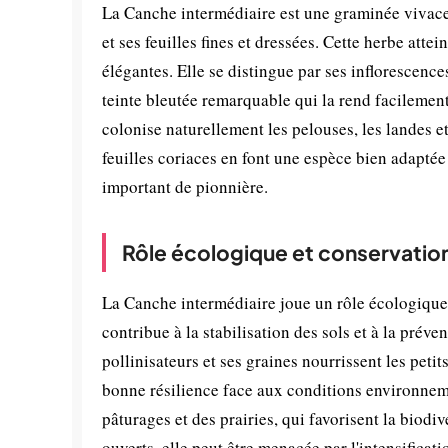
La Canche intermédiaire est une graminée vivace 
et ses feuilles fines et dressées. Cette herbe att
élégantes. Elle se distingue par ses inflorescences
teinte bleutée remarquable qui la rend facilement
colonise naturellement les pelouses, les landes e
feuilles coriaces en font une espèce bien adaptée 
important de pionnière.
Rôle écologique et conservatio
La Canche intermédiaire joue un rôle écologique s
contribue à la stabilisation des sols et à la préve
pollinisateurs et ses graines nourrissent les pet
bonne résilience face aux conditions environnemen
pâturages et des prairies, qui favorisent la bio
ouverts, elle peut être menacée par l'intensificat