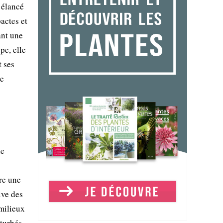
 élancé
actes et
ant une
pe, elle
t ses
le
le
re une
ive des
milieux
rturbés