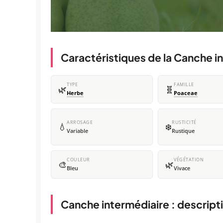
Caractéristiques de la Canche i
TYPE
FAMILLE
🌿
🧬
Herbe
Poaceae
ARROSAGE
RUSTICITÉ
💧
❄️
Variable
Rustique
COULEUR
VÉGÉTATION
🎨
🌿
Bleu
Vivace
Canche intermédiaire : descript