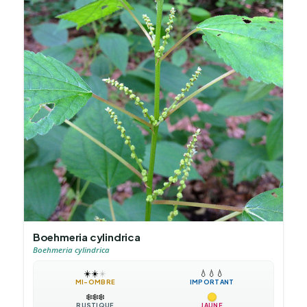
Boehmeria cylindrica
Boehmeria cylindrica
☀️
☀️
☀️
💧
💧
💧
MI-OMBRE
IMPORTANT
❄️
❄️
❄️
RUSTIQUE
JAUNE