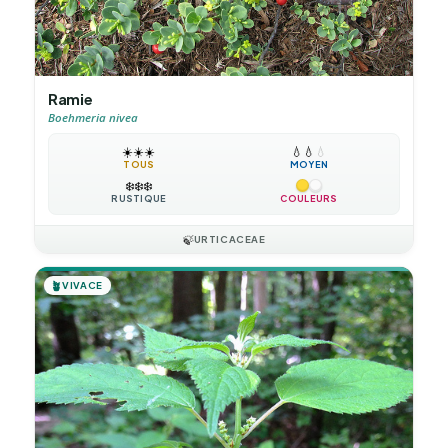
Ramie
Boehmeria nivea
☀️
☀️
☀️
💧
💧
💧
TOUS
MOYEN
❄️
❄️
❄️
RUSTIQUE
COULEURS
🍃
URTICACEAE
🪴
VIVACE