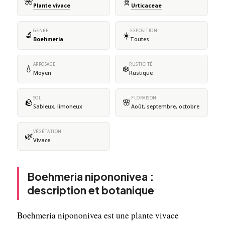
🌺
🧬
Plante vivace
Urticaceae
GENRE
EXPOSITION
🔬
☀️
Boehmeria
Toutes
ARROSAGE
RUSTICITÉ
💧
❄️
Moyen
Rustique
SOL
FLORAISON
🪨
🌸
Sableux, limoneux
Août, septembre, octobre
VÉGÉTATION
🌿
Vivace
Boehmeria nipononivea :
description et botanique
Boehmeria nipononivea est une plante vivace