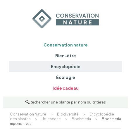
Conservation nature
Bien-être
Encyclopédie
Écologie
Idée cadeau
🔍
Rechercher une plante par nom ou critères
Conservation Nature
>
Biodiversité
>
Encyclopédie
des plantes
>
Urticaceae
>
Boehmeria
>
Boehmeria
nipononivea