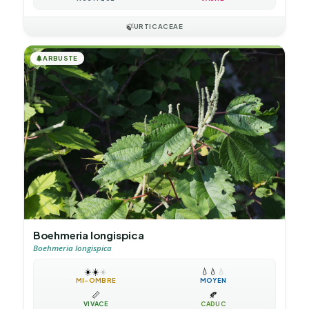
🍃
URTICACEAE
🌲
ARBUSTE
Boehmeria longispica
Boehmeria longispica
☀️
☀️
☀️
💧
💧
💧
MI-OMBRE
MOYEN
📏
🍂
VIVACE
CADUC