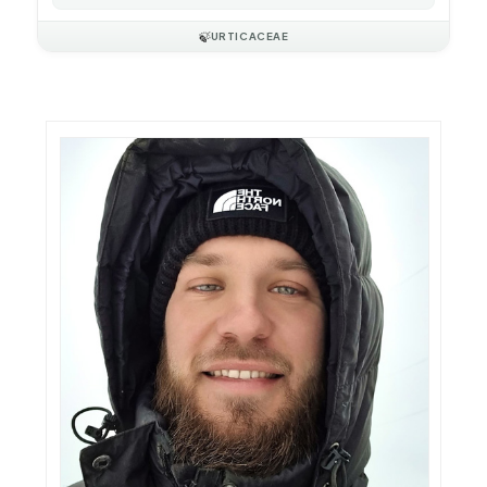
🍃
URTICACEAE