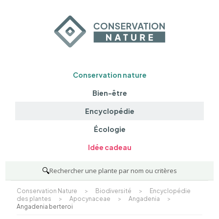
Conservation nature
Bien-être
Encyclopédie
Écologie
Idée cadeau
🔍
Rechercher une plante par nom ou critères
Conservation Nature
>
Biodiversité
>
Encyclopédie
des plantes
>
Apocynaceae
>
Angadenia
>
Angadenia berteroi