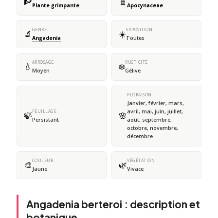
🧗
🧬
Plante grimpante
Apocynaceae
GENRE
EXPOSITION
🔬
☀️
Angadenia
Toutes
ARROSAGE
RUSTICITÉ
💧
❄️
Moyen
Gélive
FLORAISON
Janvier, février, mars,
avril, mai, juin, juillet,
FEUILLAGE
🍃
🌸
Persistant
août, septembre,
octobre, novembre,
décembre
COULEUR
VÉGÉTATION
🎨
🌿
Jaune
Vivace
Angadenia berteroi : description et
botanique