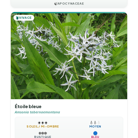
🍃
APOCYNACEAE
🪴
VIVACE
Étoile bleue
Amsonia tabernaemontana
☀️
☀️
☀️
💧
💧
💧
SOLEIL / MI-OMBRE
MOYEN
❄️
❄️
❄️
RUSTIQUE
BLEU