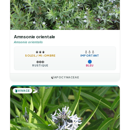
Amnsonie orientale
Amsonia orientalis
☀️
☀️
☀️
💧
💧
💧
SOLEIL / MI-OMBRE
IMPORTANT
❄️
❄️
❄️
RUSTIQUE
BLEU
🍃
APOCYNACEAE
🪴
VIVACE