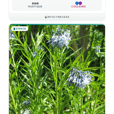
❄️
❄️
❄️
RUSTIQUE
COULEURS
🍃
APOCYNACEAE
🪴
VIVACE