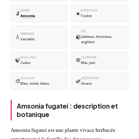
GENRE
EXPOSITION
🔬
☀️
Amsonia
Toutes
SOL
ARROSAGE
💧
🪨
Sableux, limoneux,
Variable
argileux
FEUILLAGE
FLORAISON
🍃
🌸
Caduc
Mai, juin
COULEUR
VÉGÉTATION
🎨
🌿
Bleu, violet, blanc
Vivace
Amsonia fugatei : description et
botanique
Amsonia fugatei est une plante vivace herbacée
appartenant à la famille des Apocynaceae,