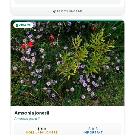
🍃
APOCYNACEAE
🪴
VIVACE
Amsonia jonesii
Amsonia jonesii
☀️
☀️
☀️
💧
💧
💧
SOLEIL / MI-OMBRE
IMPORTANT