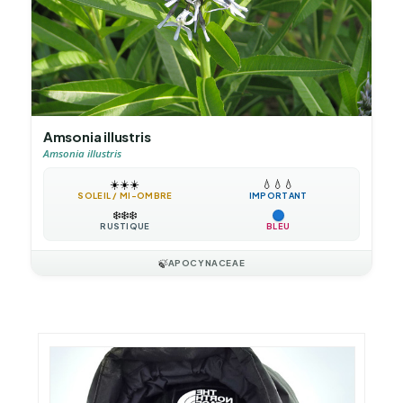
Amsonia illustris
Amsonia illustris
☀️
☀️
☀️
💧
💧
💧
SOLEIL / MI-OMBRE
IMPORTANT
❄️
❄️
❄️
RUSTIQUE
BLEU
🍃
APOCYNACEAE