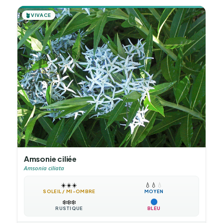
🪴
VIVACE
Amsonie ciliée
Amsonia ciliata
☀️
☀️
☀️
💧
💧
💧
SOLEIL / MI-OMBRE
MOYEN
❄️
❄️
❄️
RUSTIQUE
BLEU