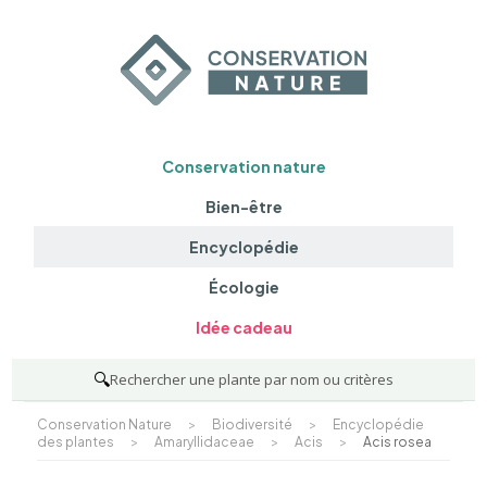
Conservation nature
Bien-être
Encyclopédie
Écologie
Idée cadeau
🔍
Rechercher une plante par nom ou critères
Conservation Nature
>
Biodiversité
>
Encyclopédie
des plantes
>
Amaryllidaceae
>
Acis
>
Acis rosea