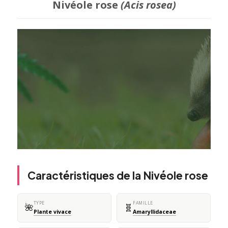
Nivéole rose
(Acis rosea)
Caractéristiques de la Nivéole rose
TYPE
FAMILLE
🌺
🧬
Plante vivace
Amaryllidaceae