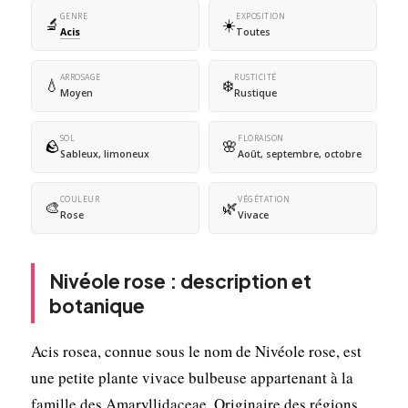
GENRE
EXPOSITION
🔬
☀️
Acis
Toutes
ARROSAGE
RUSTICITÉ
💧
❄️
Moyen
Rustique
SOL
FLORAISON
🪨
🌸
Sableux, limoneux
Août, septembre, octobre
COULEUR
VÉGÉTATION
🎨
🌿
Rose
Vivace
Nivéole rose : description et
botanique
Acis rosea, connue sous le nom de Nivéole rose, est
une petite plante vivace bulbeuse appartenant à la
famille des Amaryllidaceae. Originaire des régions