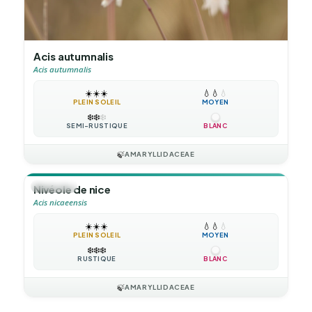
Acis autumnalis
Acis autumnalis
☀️
☀️
☀️
💧
💧
💧
PLEIN SOLEIL
MOYEN
❄️
❄️
❄️
SEMI-RUSTIQUE
BLANC
🍃
AMARYLLIDACEAE
🪴
VIVACE
Nivéole de nice
Acis nicaeensis
☀️
☀️
☀️
💧
💧
💧
PLEIN SOLEIL
MOYEN
❄️
❄️
❄️
RUSTIQUE
BLANC
🍃
AMARYLLIDACEAE