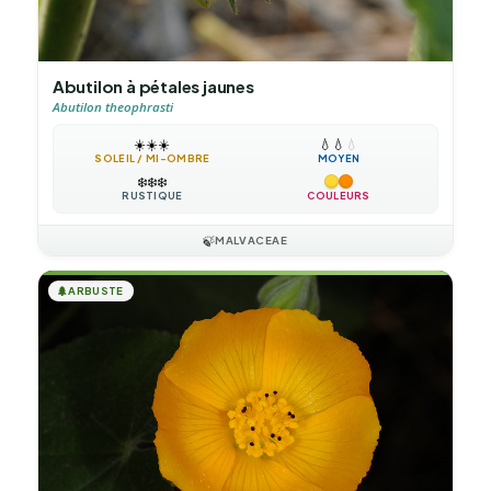
Abutilon à pétales jaunes
Abutilon theophrasti
☀️
☀️
☀️
💧
💧
💧
SOLEIL / MI-OMBRE
MOYEN
❄️
❄️
❄️
RUSTIQUE
COULEURS
🍃
MALVACEAE
🌲
ARBUSTE