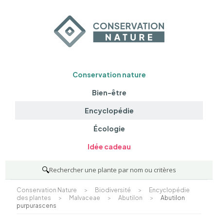
Conservation nature
Bien-être
Encyclopédie
Écologie
Idée cadeau
🔍
Rechercher une plante par nom ou critères
Conservation Nature
>
Biodiversité
>
Encyclopédie
des plantes
>
Malvaceae
>
Abutilon
>
Abutilon
purpurascens