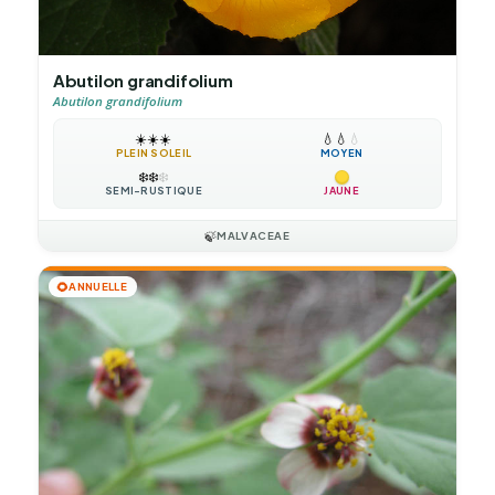
Abutilon grandifolium
Abutilon grandifolium
☀️
☀️
☀️
💧
💧
💧
PLEIN SOLEIL
MOYEN
❄️
❄️
❄️
SEMI-RUSTIQUE
JAUNE
🍃
MALVACEAE
🌻
ANNUELLE