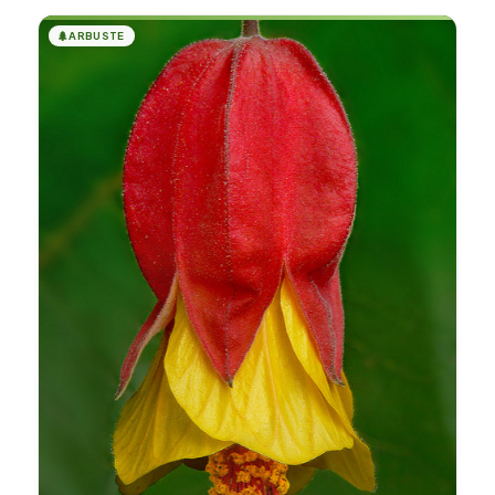
🌲
ARBUSTE