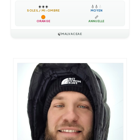
☀️
☀️
☀️
💧
💧
💧
SOLEIL / MI-OMBRE
MOYEN
📏
ORANGE
ANNUELLE
🍃
MALVACEAE