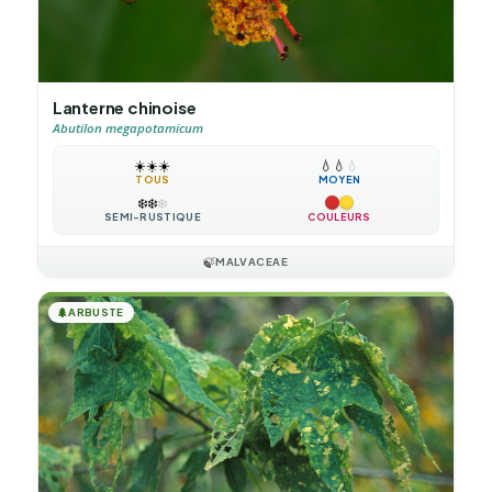
Lanterne chinoise
Abutilon megapotamicum
☀️
☀️
☀️
💧
💧
💧
TOUS
MOYEN
❄️
❄️
❄️
SEMI-RUSTIQUE
COULEURS
🍃
MALVACEAE
🌲
ARBUSTE