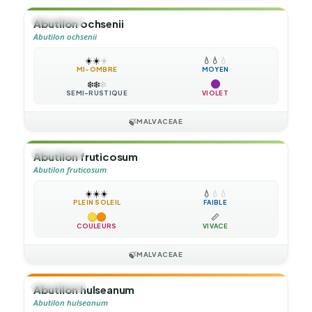
🌲
ARBUSTE
Abutilon ochsenii
Abutilon ochsenii
☀️
☀️
☀️
💧
💧
💧
MI-OMBRE
MOYEN
❄️
❄️
❄️
SEMI-RUSTIQUE
VIOLET
🍃
MALVACEAE
🌲
ARBUSTE
Abutilon fruticosum
Abutilon fruticosum
☀️
☀️
☀️
💧
💧
💧
PLEIN SOLEIL
FAIBLE
📏
COULEURS
VIVACE
🍃
MALVACEAE
🌻
ANNUELLE
Abutilon hulseanum
Abutilon hulseanum