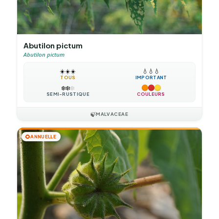
Abutilon pictum
Abutilon pictum
☀️
☀️
☀️
💧
💧
💧
TOUS
IMPORTANT
❄️
❄️
❄️
SEMI-RUSTIQUE
COULEURS
🍃
MALVACEAE
🌻
ANNUELLE