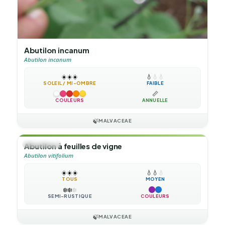
Abutilon incanum
Abutilon incanum
☀️
☀️
☀️
💧
💧
💧
SOLEIL / MI-OMBRE
FAIBLE
📏
COULEURS
ANNUELLE
🍃
MALVACEAE
🌲
ARBUSTE
Abutilon à feuilles de vigne
Abutilon vitifolium
☀️
☀️
☀️
💧
💧
💧
TOUS
MOYEN
❄️
❄️
❄️
SEMI-RUSTIQUE
COULEURS
🍃
MALVACEAE