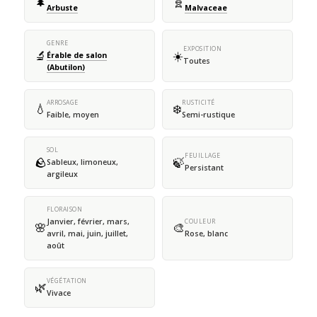
🌲
🧬
Arbuste
Malvaceae
GENRE
EXPOSITION
🔬
☀️
Érable de salon
Toutes
(Abutilon)
ARROSAGE
RUSTICITÉ
💧
❄️
Faible, moyen
Semi-rustique
SOL
FEUILLAGE
🪨
🍃
Sableux, limoneux,
Persistant
argileux
FLORAISON
Janvier, février, mars,
COULEUR
🌸
🎨
avril, mai, juin, juillet,
Rose, blanc
août
VÉGÉTATION
🌿
Vivace