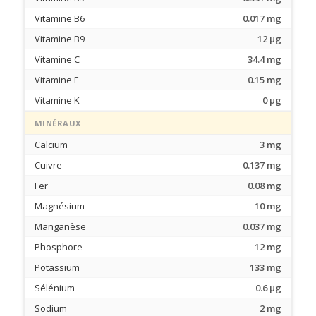
Vitamine B6
0.017 mg
Vitamine B9
12 µg
Vitamine C
34.4 mg
Vitamine E
0.15 mg
Vitamine K
0 µg
MINÉRAUX
Calcium
3 mg
Cuivre
0.137 mg
Fer
0.08 mg
Magnésium
10 mg
Manganèse
0.037 mg
Phosphore
12 mg
Potassium
133 mg
Sélénium
0.6 µg
Sodium
2 mg