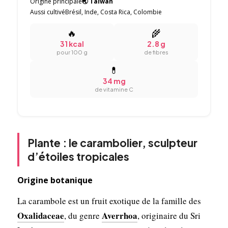
Origine principale
🌏 Taïwan
Aussi cultivé
Brésil, Inde, Costa Rica, Colombie
🔥
🌾
31 kcal
2.8 g
pour 100 g
de fibres
💊
34 mg
de vitamine C
Plante : le carambolier, sculpteur
d’étoiles tropicales
Origine botanique
La carambole est un fruit exotique de la famille des
Oxalidaceae
Averrhoa
, du genre
, originaire du Sri