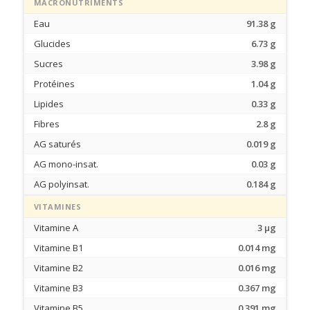
MACRONUTRIMENTS
Eau
91.38 g
Glucides
6.73 g
Sucres
3.98 g
Protéines
1.04 g
Lipides
0.33 g
Fibres
2.8 g
AG saturés
0.019 g
AG mono-insat.
0.03 g
AG polyinsat.
0.184 g
VITAMINES
Vitamine A
3 µg
Vitamine B1
0.014 mg
Vitamine B2
0.016 mg
Vitamine B3
0.367 mg
Vitamine B5
0.391 mg