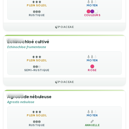
☀️
☀️
☀️
💧
💧
💧
PLEIN SOLEIL
MOYEN
❄️
❄️
❄️
RUSTIQUE
COULEURS
🍃
POACEAE
🌿
HERBE
Échinochloé cultivé
Echinochloa frumentacea
☀️
☀️
☀️
💧
💧
💧
PLEIN SOLEIL
MOYEN
❄️
❄️
❄️
SEMI-RUSTIQUE
ROSE
🍃
POACEAE
🌿
HERBE
Agrostide nébuleuse
Agrostis nebulosa
☀️
☀️
☀️
💧
💧
💧
PLEIN SOLEIL
MOYEN
❄️
❄️
❄️
📏
RUSTIQUE
ANNUELLE