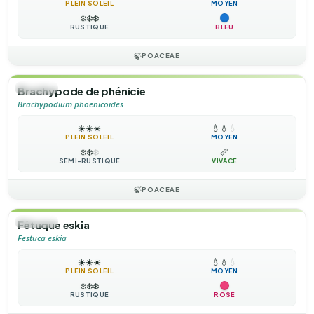
PLEIN SOLEIL
MOYEN
❄️
❄️
❄️
RUSTIQUE
BLEU
🍃
POACEAE
🌿
HERBE
Brachypode de phénicie
Brachypodium phoenicoides
☀️
☀️
☀️
💧
💧
💧
PLEIN SOLEIL
MOYEN
❄️
❄️
❄️
📏
SEMI-RUSTIQUE
VIVACE
🍃
POACEAE
🌿
HERBE
Fétuque eskia
Festuca eskia
☀️
☀️
☀️
💧
💧
💧
PLEIN SOLEIL
MOYEN
❄️
❄️
❄️
RUSTIQUE
ROSE