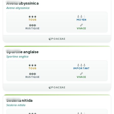
🌿
HERBE
Avena abyssinica
Avena abyssinica
☀️
☀️
☀️
💧
💧
💧
TOUS
MOYEN
❄️
❄️
❄️
📏
RUSTIQUE
VIVACE
🍃
POACEAE
🌿
HERBE
Spartine anglaise
Spartina anglica
☀️
☀️
☀️
💧
💧
💧
TOUS
IMPORTANT
❄️
❄️
❄️
📏
RUSTIQUE
VIVACE
🍃
POACEAE
🌿
HERBE
Sesleria nitida
Sesleria nitida
☀️
☀️
☀️
💧
💧
💧