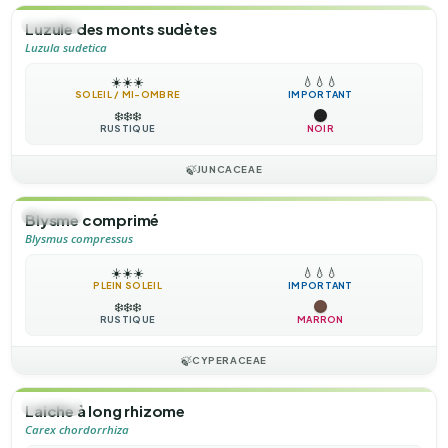
🌿
HERBE
Luzule des monts sudètes
Luzula sudetica
☀️
☀️
☀️
💧
💧
💧
SOLEIL / MI-OMBRE
IMPORTANT
❄️
❄️
❄️
RUSTIQUE
NOIR
🍃
JUNCACEAE
🌿
HERBE
Blysme comprimé
Blysmus compressus
☀️
☀️
☀️
💧
💧
💧
PLEIN SOLEIL
IMPORTANT
❄️
❄️
❄️
RUSTIQUE
MARRON
🍃
CYPERACEAE
🌿
HERBE
Laiche à long rhizome
Carex chordorrhiza