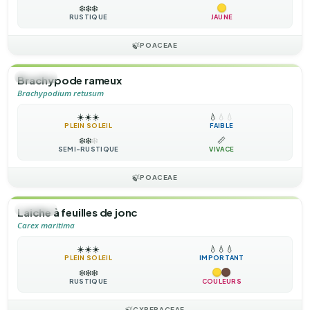
❄️
❄️
❄️
RUSTIQUE
JAUNE
🍃
POACEAE
🌿
HERBE
Brachypode rameux
Brachypodium retusum
☀️
☀️
☀️
💧
💧
💧
PLEIN SOLEIL
FAIBLE
❄️
❄️
❄️
📏
SEMI-RUSTIQUE
VIVACE
🍃
POACEAE
🌿
HERBE
Laiche à feuilles de jonc
Carex maritima
☀️
☀️
☀️
💧
💧
💧
PLEIN SOLEIL
IMPORTANT
❄️
❄️
❄️
RUSTIQUE
COULEURS
🍃
CYPERACEAE