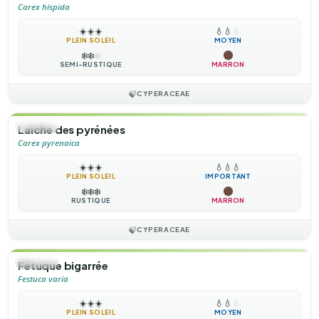
Carex hispida
☀️
☀️
☀️
💧
💧
💧
PLEIN SOLEIL
MOYEN
❄️
❄️
❄️
SEMI-RUSTIQUE
MARRON
🍃
CYPERACEAE
🌿
HERBE
Laiche des pyrénées
Carex pyrenaica
☀️
☀️
☀️
💧
💧
💧
PLEIN SOLEIL
IMPORTANT
❄️
❄️
❄️
RUSTIQUE
MARRON
🍃
CYPERACEAE
🌿
HERBE
Fétuque bigarrée
Festuca varia
☀️
☀️
☀️
💧
💧
💧
PLEIN SOLEIL
MOYEN