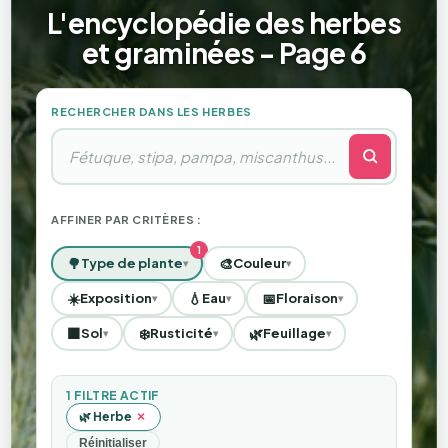
L'encyclopédie des herbes
et graminées - Page 6
RECHERCHER DANS LES HERBES
AFFINER PAR CRITÈRES :
🌳
🎨
Type de plante
Couleur
▾
▾
☀️
💧
📅
Exposition
Eau
Floraison
▾
▾
▾
🟫
❄️
🌿
Sol
Rusticité
Feuillage
▾
▾
▾
1 FILTRE ACTIF
×
🌿 Herbe
Réinitialiser