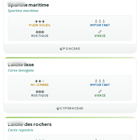
🌿
HERBE
Spartine maritime
Spartina maritima
☀️
☀️
☀️
💧
💧
💧
PLEIN SOLEIL
IMPORTANT
❄️
❄️
❄️
📏
RUSTIQUE
VIVACE
🍃
POACEAE
🌿
HERBE
Laiche lisse
Carex laevigata
☀️
☀️
☀️
💧
💧
💧
MI-OMBRE
IMPORTANT
❄️
❄️
❄️
📏
RUSTIQUE
VIVACE
🍃
CYPERACEAE
🌿
HERBE
Laiche des rochers
Carex rupestris