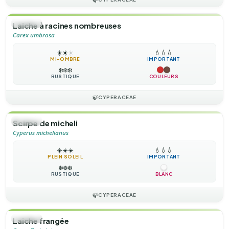
🌿
HERBE
Laiche à racines nombreuses
Carex umbrosa
☀️
☀️
☀️
💧
💧
💧
MI-OMBRE
IMPORTANT
❄️
❄️
❄️
RUSTIQUE
COULEURS
🍃
CYPERACEAE
🌿
HERBE
Scirpe de micheli
Cyperus michelianus
☀️
☀️
☀️
💧
💧
💧
PLEIN SOLEIL
IMPORTANT
❄️
❄️
❄️
RUSTIQUE
BLANC
🍃
CYPERACEAE
🌿
HERBE
Laiche frangée