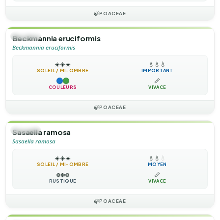
🍃
POACEAE
🌿
HERBE
Beckmannia eruciformis
Beckmannia eruciformis
☀️
☀️
☀️
💧
💧
💧
SOLEIL / MI-OMBRE
IMPORTANT
📏
COULEURS
VIVACE
🍃
POACEAE
🌿
HERBE
Sasaella ramosa
Sasaella ramosa
☀️
☀️
☀️
💧
💧
💧
SOLEIL / MI-OMBRE
MOYEN
❄️
❄️
❄️
📏
RUSTIQUE
VIVACE
🍃
POACEAE