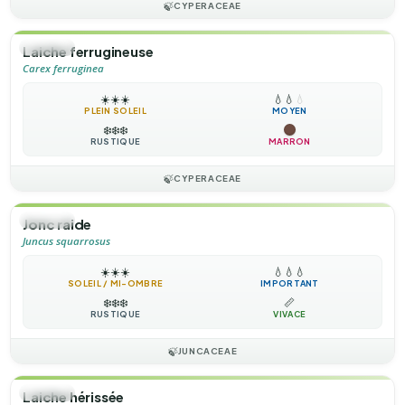
🍃
CYPERACEAE
🌿
HERBE
Laiche ferrugineuse
Carex ferruginea
☀️
☀️
☀️
💧
💧
💧
PLEIN SOLEIL
MOYEN
❄️
❄️
❄️
RUSTIQUE
MARRON
🍃
CYPERACEAE
🌿
HERBE
Jonc raide
Juncus squarrosus
☀️
☀️
☀️
💧
💧
💧
SOLEIL / MI-OMBRE
IMPORTANT
❄️
❄️
❄️
📏
RUSTIQUE
VIVACE
🍃
JUNCACEAE
🌿
HERBE
Laiche hérissée