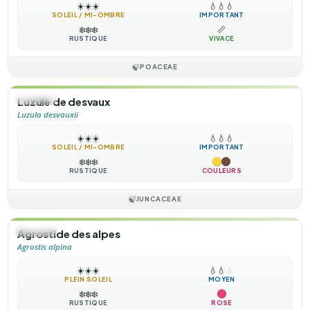
☀️
☀️
☀️
💧
💧
💧
SOLEIL / MI-OMBRE
IMPORTANT
❄️
❄️
❄️
📏
RUSTIQUE
VIVACE
🍃
POACEAE
🌿
HERBE
Luzule de desvaux
Luzula desvauxii
☀️
☀️
☀️
💧
💧
💧
SOLEIL / MI-OMBRE
IMPORTANT
❄️
❄️
❄️
RUSTIQUE
COULEURS
🍃
JUNCACEAE
🌿
HERBE
Agrostide des alpes
Agrostis alpina
☀️
☀️
☀️
💧
💧
💧
PLEIN SOLEIL
MOYEN
❄️
❄️
❄️
RUSTIQUE
ROSE