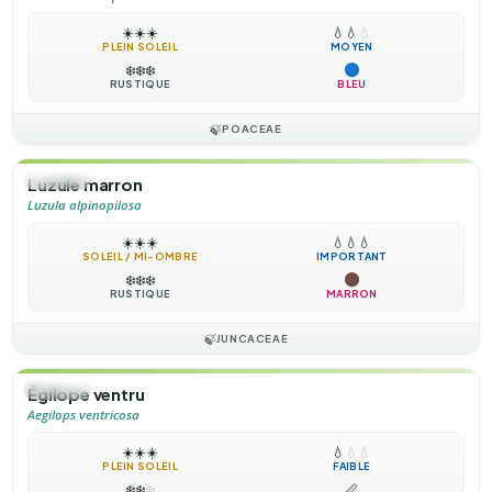
☀️
☀️
☀️
💧
💧
💧
PLEIN SOLEIL
MOYEN
❄️
❄️
❄️
RUSTIQUE
BLEU
🍃
POACEAE
🌿
HERBE
Luzule marron
Luzula alpinopilosa
☀️
☀️
☀️
💧
💧
💧
SOLEIL / MI-OMBRE
IMPORTANT
❄️
❄️
❄️
RUSTIQUE
MARRON
🍃
JUNCACEAE
🌿
HERBE
Égilope ventru
Aegilops ventricosa
☀️
☀️
☀️
💧
💧
💧
PLEIN SOLEIL
FAIBLE
❄️
❄️
❄️
📏