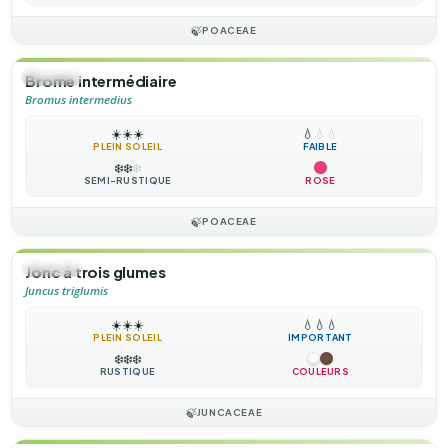
🍃
POACEAE
🌿
HERBE
Brome intermédiaire
Bromus intermedius
☀️
☀️
☀️
💧
💧
💧
PLEIN SOLEIL
FAIBLE
❄️
❄️
❄️
SEMI-RUSTIQUE
ROSE
🍃
POACEAE
🌿
HERBE
Jonc à trois glumes
Juncus triglumis
☀️
☀️
☀️
💧
💧
💧
PLEIN SOLEIL
IMPORTANT
❄️
❄️
❄️
RUSTIQUE
COULEURS
🍃
JUNCACEAE