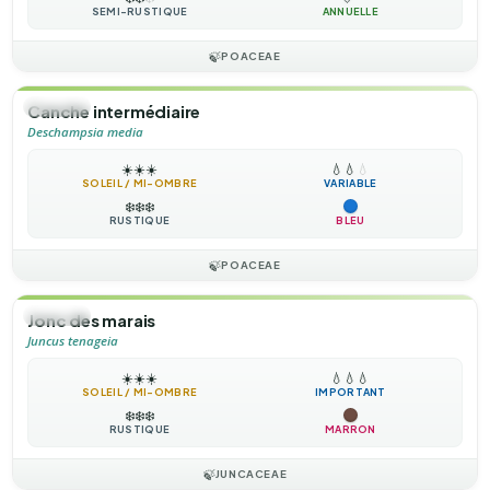
SEMI-RUSTIQUE
ANNUELLE
🍃
POACEAE
🌿
HERBE
Canche intermédiaire
Deschampsia media
☀️
☀️
☀️
💧
💧
💧
SOLEIL / MI-OMBRE
VARIABLE
❄️
❄️
❄️
RUSTIQUE
BLEU
🍃
POACEAE
🌿
HERBE
Jonc des marais
Juncus tenageia
☀️
☀️
☀️
💧
💧
💧
SOLEIL / MI-OMBRE
IMPORTANT
❄️
❄️
❄️
RUSTIQUE
MARRON
🍃
JUNCACEAE