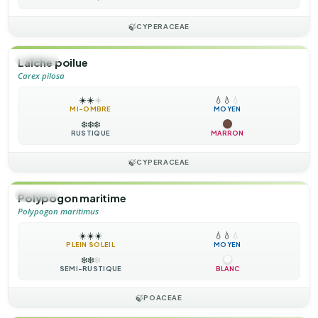
🍃
CYPERACEAE
🌿
HERBE
Laîche poilue
Carex pilosa
☀️
☀️
☀️
💧
💧
💧
MI-OMBRE
MOYEN
❄️
❄️
❄️
RUSTIQUE
MARRON
🍃
CYPERACEAE
🌿
HERBE
Polypogon maritime
Polypogon maritimus
☀️
☀️
☀️
💧
💧
💧
PLEIN SOLEIL
MOYEN
❄️
❄️
❄️
SEMI-RUSTIQUE
BLANC
🍃
POACEAE