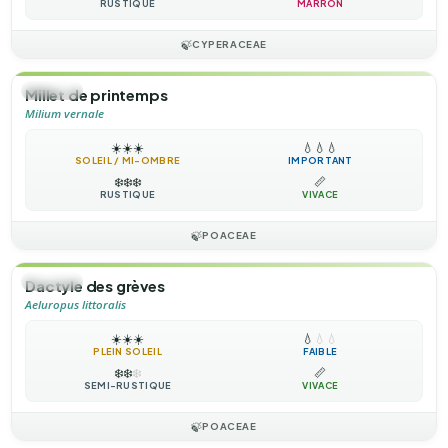
RUSTIQUE
MARRON
🍃
CYPERACEAE
🌿
HERBE
Millet de printemps
Milium vernale
☀️
☀️
☀️
💧
💧
💧
SOLEIL / MI-OMBRE
IMPORTANT
❄️
❄️
❄️
📏
RUSTIQUE
VIVACE
🍃
POACEAE
🌿
HERBE
Dactyle des grèves
Aeluropus littoralis
☀️
☀️
☀️
💧
💧
💧
PLEIN SOLEIL
FAIBLE
❄️
❄️
❄️
📏
SEMI-RUSTIQUE
VIVACE
🍃
POACEAE