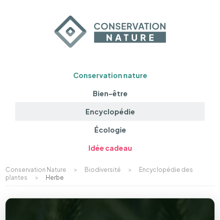
Conservation nature
Bien-être
Encyclopédie
Écologie
Idée cadeau
Conservation Nature
>
Biodiversité
>
Encyclopédie des
plantes
>
Herbe