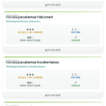
🍃
POACEAE
🌿
HERBE
Himalayacalamus falconeri
Himalayacalamus falconeri
☀️
☀️
☀️
💧
💧
💧
SOLEIL / MI-OMBRE
MOYEN
❄️
❄️
❄️
📏
SEMI-RUSTIQUE
VIVACE
🍃
POACEAE
🌿
HERBE
Himalayacalamus hookerianus
Himalayacalamus hookerianus
☀️
☀️
☀️
💧
💧
💧
SOLEIL / MI-OMBRE
MOYEN
❄️
❄️
❄️
📏
SEMI-RUSTIQUE
VIVACE
🍃
POACEAE
HERBE