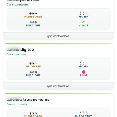
Carex punctata
☀️
☀️
☀️
💧
💧
💧
PLEIN SOLEIL
MOYEN
❄️
❄️
❄️
📏
RUSTIQUE
VIVACE
🍃
CYPERACEAE
🌿
HERBE
Laiche digitée
Carex digitata
☀️
☀️
☀️
💧
💧
💧
MI-OMBRE
MOYEN
❄️
❄️
❄️
RUSTIQUE
ROSE
🍃
CYPERACEAE
🌿
HERBE
Laiche à trois nervures
Carex trinervis
☀️
☀️
☀️
💧
💧
💧
PLEIN SOLEIL
IMPORTANT