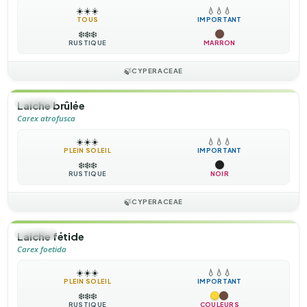
☀️
☀️
☀️
💧
💧
💧
TOUS
IMPORTANT
❄️
❄️
❄️
RUSTIQUE
MARRON
🍃
CYPERACEAE
🌿
HERBE
Laiche brûlée
Carex atrofusca
☀️
☀️
☀️
💧
💧
💧
PLEIN SOLEIL
IMPORTANT
❄️
❄️
❄️
RUSTIQUE
NOIR
🍃
CYPERACEAE
🌿
HERBE
Laiche fétide
Carex foetida
☀️
☀️
☀️
💧
💧
💧
PLEIN SOLEIL
IMPORTANT
❄️
❄️
❄️
RUSTIQUE
COULEURS