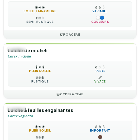
☀️
☀️
☀️
💧
💧
💧
SOLEIL / MI-OMBRE
VARIABLE
❄️
❄️
❄️
SEMI-RUSTIQUE
COULEURS
🍃
POACEAE
🌿
HERBE
Laiche de micheli
Carex michelii
☀️
☀️
☀️
💧
💧
💧
PLEIN SOLEIL
FAIBLE
❄️
❄️
❄️
📏
RUSTIQUE
VIVACE
🍃
CYPERACEAE
🌿
HERBE
Laiche à feuilles engainantes
Carex vaginata
☀️
☀️
☀️
💧
💧
💧
PLEIN SOLEIL
IMPORTANT
❄️
❄️
❄️