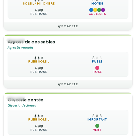
SOLEIL / MI-OMBRE
MOYEN
❄️
❄️
❄️
RUSTIQUE
COULEURS
🍃
POACEAE
🌿
HERBE
Agrostide des sables
Agrostis vinealis
☀️
☀️
☀️
💧
💧
💧
PLEIN SOLEIL
FAIBLE
❄️
❄️
❄️
RUSTIQUE
ROSE
🍃
POACEAE
🌿
HERBE
Glycérie dentée
Glyceria declinata
☀️
☀️
☀️
💧
💧
💧
PLEIN SOLEIL
IMPORTANT
❄️
❄️
❄️
RUSTIQUE
VERT