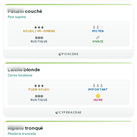
🌿
HERBE
Pâturin couché
Poa supina
☀️
☀️
☀️
💧
💧
💧
SOLEIL / MI-OMBRE
MOYEN
❄️
❄️
❄️
📏
RUSTIQUE
VIVACE
🍃
POACEAE
🌿
HERBE
Laiche blonde
Carex hostiana
☀️
☀️
☀️
💧
💧
💧
PLEIN SOLEIL
IMPORTANT
❄️
❄️
❄️
RUSTIQUE
JAUNE
🍃
CYPERACEAE
🌿
HERBE
Alpiste tronqué
Phalaris truncata