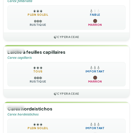
Carex fimbriata
☀️
☀️
☀️
💧
💧
💧
PLEIN SOLEIL
FAIBLE
❄️
❄️
❄️
RUSTIQUE
MARRON
🍃
CYPERACEAE
🌿
HERBE
Laiche à feuilles capillaires
Carex capillaris
☀️
☀️
☀️
💧
💧
💧
TOUS
IMPORTANT
❄️
❄️
❄️
RUSTIQUE
MARRON
🍃
CYPERACEAE
🌿
HERBE
Carex hordeistichos
Carex hordeistichos
☀️
☀️
☀️
💧
💧
💧
PLEIN SOLEIL
IMPORTANT