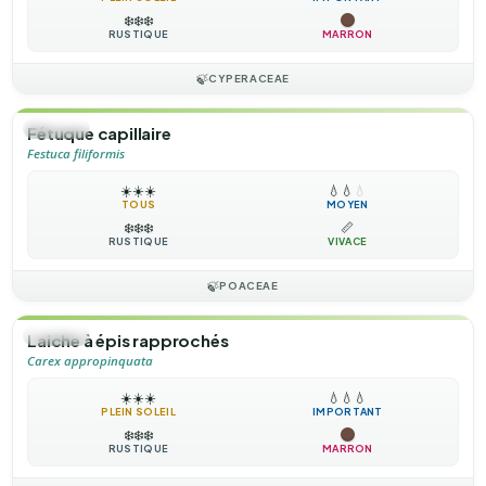
❄️
❄️
❄️
RUSTIQUE
MARRON
🍃
CYPERACEAE
🌿
HERBE
Fétuque capillaire
Festuca filiformis
☀️
☀️
☀️
💧
💧
💧
TOUS
MOYEN
❄️
❄️
❄️
📏
RUSTIQUE
VIVACE
🍃
POACEAE
🌿
HERBE
Laiche à épis rapprochés
Carex appropinquata
☀️
☀️
☀️
💧
💧
💧
PLEIN SOLEIL
IMPORTANT
❄️
❄️
❄️
RUSTIQUE
MARRON