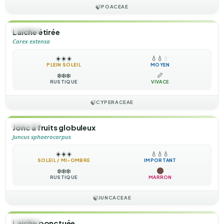
🍃
POACEAE
🌿
HERBE
Laiche étirée
Carex extensa
☀️
☀️
☀️
💧
💧
💧
PLEIN SOLEIL
MOYEN
❄️
❄️
❄️
📏
RUSTIQUE
VIVACE
🍃
CYPERACEAE
🌿
HERBE
Jonc à fruits globuleux
Juncus sphaerocarpus
☀️
☀️
☀️
💧
💧
💧
SOLEIL / MI-OMBRE
IMPORTANT
❄️
❄️
❄️
RUSTIQUE
MARRON
🍃
JUNCACEAE
🌿
HERBE
Laiche ponctuée