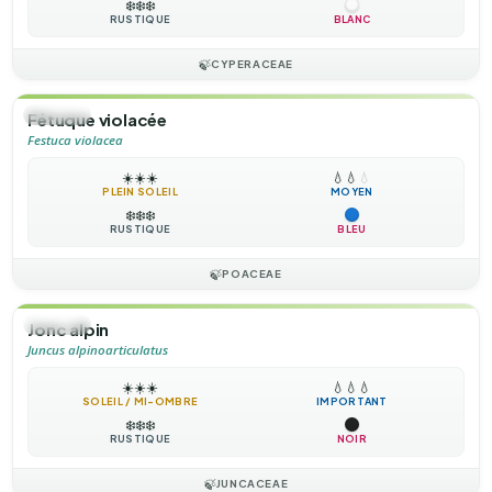
❄️
❄️
❄️
RUSTIQUE
BLANC
🍃
CYPERACEAE
🌿
HERBE
Fétuque violacée
Festuca violacea
☀️
☀️
☀️
💧
💧
💧
PLEIN SOLEIL
MOYEN
❄️
❄️
❄️
RUSTIQUE
BLEU
🍃
POACEAE
🌿
HERBE
Jonc alpin
Juncus alpinoarticulatus
☀️
☀️
☀️
💧
💧
💧
SOLEIL / MI-OMBRE
IMPORTANT
❄️
❄️
❄️
RUSTIQUE
NOIR
🍃
JUNCACEAE