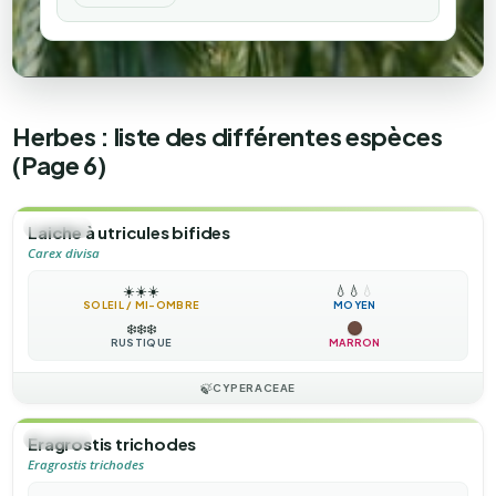
Herbes : liste des différentes espèces
(Page 6)
🌿
HERBE
Laiche à utricules bifides
Carex divisa
☀️
☀️
☀️
💧
💧
💧
SOLEIL / MI-OMBRE
MOYEN
❄️
❄️
❄️
RUSTIQUE
MARRON
🍃
CYPERACEAE
🌿
HERBE
Eragrostis trichodes
Eragrostis trichodes