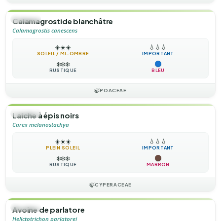
🌿
HERBE
Calamagrostide blanchâtre
Calamagrostis canescens
☀️
☀️
☀️
💧
💧
💧
SOLEIL / MI-OMBRE
IMPORTANT
❄️
❄️
❄️
RUSTIQUE
BLEU
🍃
POACEAE
🌿
HERBE
Laiche à épis noirs
Carex melanostachya
☀️
☀️
☀️
💧
💧
💧
PLEIN SOLEIL
IMPORTANT
❄️
❄️
❄️
RUSTIQUE
MARRON
🍃
CYPERACEAE
🌿
HERBE
Avoine de parlatore
Helictotrichon parlatorei