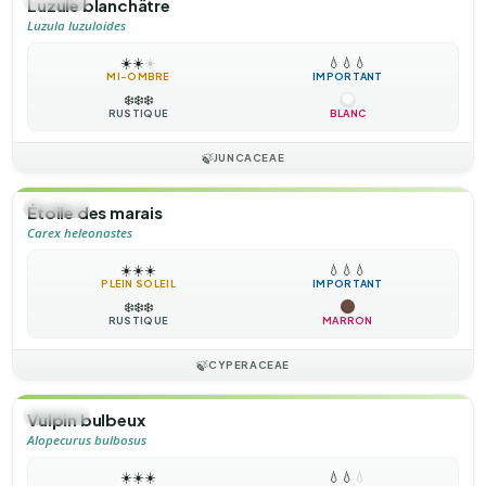
🌿
Luzule blanchâtre
Luzula luzuloides
☀️
☀️
☀️
💧
💧
💧
MI-OMBRE
IMPORTANT
❄️
❄️
❄️
RUSTIQUE
BLANC
🍃
JUNCACEAE
🌿
HERBE
Étoile des marais
Carex heleonastes
☀️
☀️
☀️
💧
💧
💧
PLEIN SOLEIL
IMPORTANT
❄️
❄️
❄️
RUSTIQUE
MARRON
🍃
CYPERACEAE
🌿
HERBE
Vulpin bulbeux
Alopecurus bulbosus
☀️
☀️
☀️
💧
💧
💧