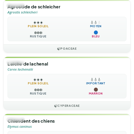
🌿
HERBE
Agrostide de schleicher
Agrostis schleicheri
☀️
☀️
☀️
💧
💧
💧
PLEIN SOLEIL
MOYEN
❄️
❄️
❄️
RUSTIQUE
BLEU
🍃
POACEAE
🌿
HERBE
Laiche de lachenal
Carex lachenalii
☀️
☀️
☀️
💧
💧
💧
PLEIN SOLEIL
IMPORTANT
❄️
❄️
❄️
RUSTIQUE
MARRON
🍃
CYPERACEAE
🌿
HERBE
Chiendent des chiens
Elymus caninus