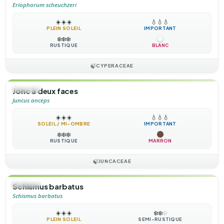
Eriophorum scheuchzeri
☀️
☀️
☀️
💧
💧
💧
PLEIN SOLEIL
IMPORTANT
❄️
❄️
❄️
RUSTIQUE
BLANC
🍃
CYPERACEAE
🌿
HERBE
Jonc à deux faces
Juncus anceps
☀️
☀️
☀️
💧
💧
💧
SOLEIL / MI-OMBRE
IMPORTANT
❄️
❄️
❄️
RUSTIQUE
MARRON
🍃
JUNCACEAE
🌿
HERBE
Schismus barbatus
Schismus barbatus
☀️
☀️
☀️
❄️
❄️
❄️
PLEIN SOLEIL
SEMI-RUSTIQUE