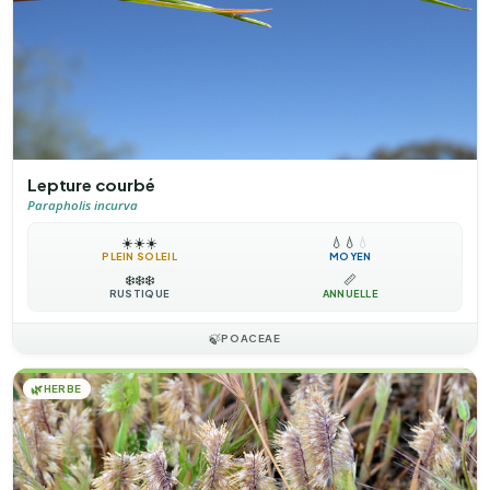
Lepture courbé
Parapholis incurva
☀️
☀️
☀️
💧
💧
💧
PLEIN SOLEIL
MOYEN
❄️
❄️
❄️
📏
RUSTIQUE
ANNUELLE
🍃
POACEAE
🌿
HERBE