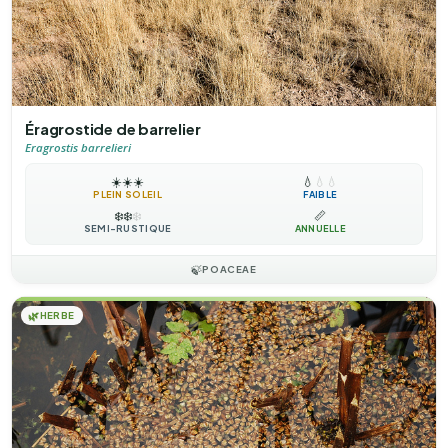
Éragrostide de barrelier
Eragrostis barrelieri
☀️
☀️
☀️
💧
💧
💧
PLEIN SOLEIL
FAIBLE
❄️
❄️
❄️
📏
SEMI-RUSTIQUE
ANNUELLE
🍃
POACEAE
🌿
HERBE