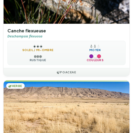
Canche flexueuse
Deschampsia flexuosa
☀️
☀️
☀️
💧
💧
💧
SOLEIL / MI-OMBRE
MOYEN
❄️
❄️
❄️
RUSTIQUE
COULEURS
🍃
POACEAE
🌿
HERBE