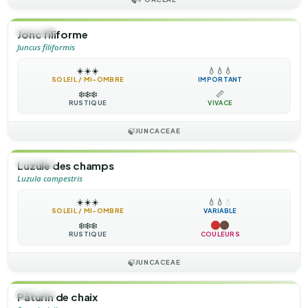
🌿
HERBE
Jonc filiforme
Juncus filiformis
☀️
☀️
☀️
💧
💧
💧
SOLEIL / MI-OMBRE
IMPORTANT
❄️
❄️
❄️
📏
RUSTIQUE
VIVACE
🍃
JUNCACEAE
🌿
HERBE
Luzule des champs
Luzula campestris
☀️
☀️
☀️
💧
💧
💧
SOLEIL / MI-OMBRE
VARIABLE
❄️
❄️
❄️
RUSTIQUE
COULEURS
🍃
JUNCACEAE
🌿
HERBE
Pâturin de chaix