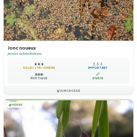
Jonc noueux
Juncus subnodulosus
☀️
☀️
☀️
💧
💧
💧
SOLEIL / MI-OMBRE
IMPORTANT
❄️
❄️
❄️
📏
RUSTIQUE
VIVACE
🍃
JUNCACEAE
🌿
HERBE