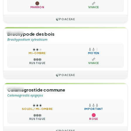
📏
MARRON
VIVACE
🍃
POACEAE
🌿
HERBE
Brachypode des bois
Brachypodium sylvaticum
☀️
☀️
☀️
💧
💧
💧
MI-OMBRE
MOYEN
❄️
❄️
❄️
📏
RUSTIQUE
VIVACE
🍃
POACEAE
🌿
HERBE
Calamagrostide commune
Calamagrostis epigejos
☀️
☀️
☀️
💧
💧
💧
SOLEIL / MI-OMBRE
IMPORTANT
❄️
❄️
❄️
RUSTIQUE
ROSE
🍃
POACEAE