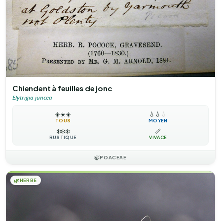
Chiendent à feuilles de jonc
Elytrigia juncea
☀️
☀️
☀️
💧
💧
💧
TOUS
MOYEN
❄️
❄️
❄️
📏
RUSTIQUE
VIVACE
🍃
POACEAE
🌿
HERBE