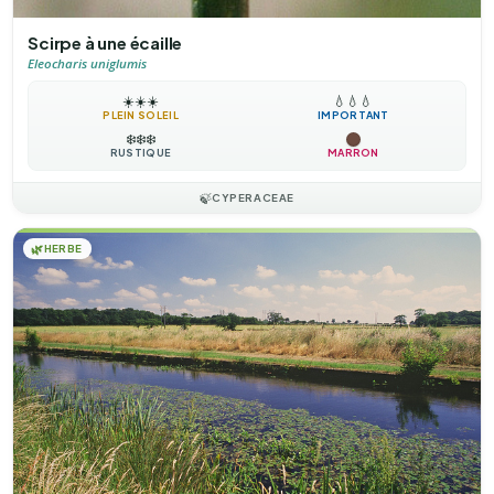
Scirpe à une écaille
Eleocharis uniglumis
☀️
☀️
☀️
💧
💧
💧
PLEIN SOLEIL
IMPORTANT
❄️
❄️
❄️
RUSTIQUE
MARRON
🍃
CYPERACEAE
🌿
HERBE