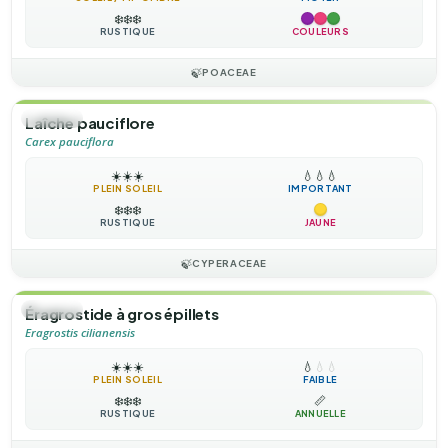
❄️
❄️
❄️
RUSTIQUE
COULEURS
🍃
POACEAE
🌿
HERBE
Laîche pauciflore
Carex pauciflora
☀️
☀️
☀️
💧
💧
💧
PLEIN SOLEIL
IMPORTANT
❄️
❄️
❄️
RUSTIQUE
JAUNE
🍃
CYPERACEAE
🌿
HERBE
Éragrostide à gros épillets
Eragrostis cilianensis
☀️
☀️
☀️
💧
💧
💧
PLEIN SOLEIL
FAIBLE
❄️
❄️
❄️
📏
RUSTIQUE
ANNUELLE