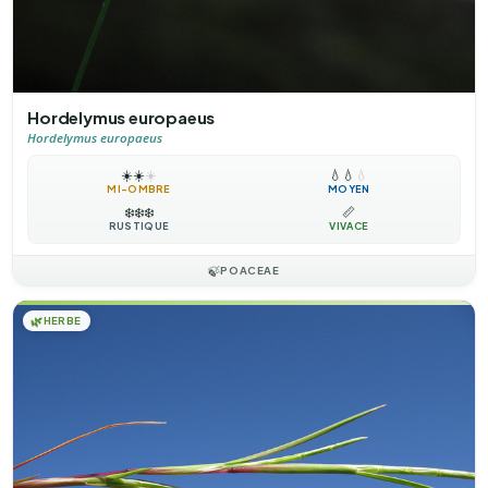
Hordelymus europaeus
Hordelymus europaeus
☀️
☀️
☀️
💧
💧
💧
MI-OMBRE
MOYEN
❄️
❄️
❄️
📏
RUSTIQUE
VIVACE
🍃
POACEAE
🌿
HERBE