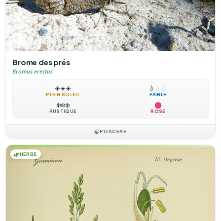
Brome des prés
Bromus erectus
☀️
☀️
☀️
💧
💧
💧
PLEIN SOLEIL
FAIBLE
❄️
❄️
❄️
RUSTIQUE
ROSE
🍃
POACEAE
🌿
HERBE