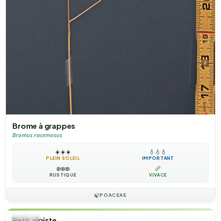
Brome à grappes
Bromus racemosus
☀️
☀️
☀️
💧
💧
💧
PLEIN SOLEIL
IMPORTANT
❄️
❄️
❄️
📏
RUSTIQUE
VIVACE
🍃
POACEAE
🌿
HERBE
Petit alpiste