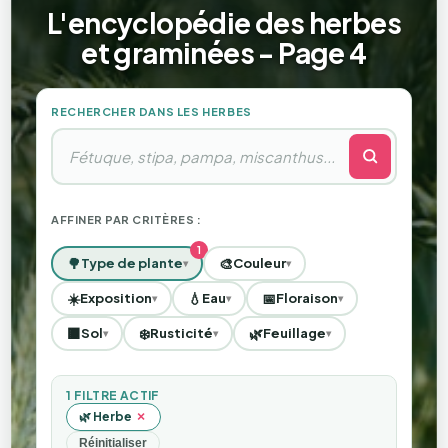
L'encyclopédie des herbes
et graminées - Page 4
RECHERCHER DANS LES HERBES
AFFINER PAR CRITÈRES :
🌳
🎨
Type de plante
Couleur
▾
▾
☀️
💧
📅
Exposition
Eau
Floraison
▾
▾
▾
🟫
❄️
🌿
Sol
Rusticité
Feuillage
▾
▾
▾
1 FILTRE ACTIF
×
🌿 Herbe
Réinitialiser