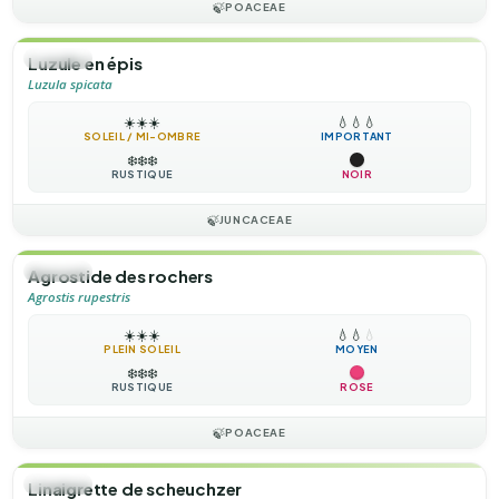
🍃
POACEAE
🌿
HERBE
Luzule en épis
Luzula spicata
☀️
☀️
☀️
💧
💧
💧
SOLEIL / MI-OMBRE
IMPORTANT
❄️
❄️
❄️
RUSTIQUE
NOIR
🍃
JUNCACEAE
🌿
HERBE
Agrostide des rochers
Agrostis rupestris
☀️
☀️
☀️
💧
💧
💧
PLEIN SOLEIL
MOYEN
❄️
❄️
❄️
RUSTIQUE
ROSE
🍃
POACEAE
🌿
HERBE
Linaigrette de scheuchzer