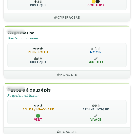
❄️
❄️
❄️
RUSTIQUE
COULEURS
🍃
CYPERACEAE
🌿
HERBE
Orge marine
Hordeum marinum
☀️
☀️
☀️
💧
💧
💧
PLEIN SOLEIL
MOYEN
❄️
❄️
❄️
📏
RUSTIQUE
ANNUELLE
🍃
POACEAE
🌿
HERBE
Paspale à deux épis
Paspalum distichum
☀️
☀️
☀️
❄️
❄️
❄️
SOLEIL / MI-OMBRE
SEMI-RUSTIQUE
📏
VERT
VIVACE
🍃
POACEAE