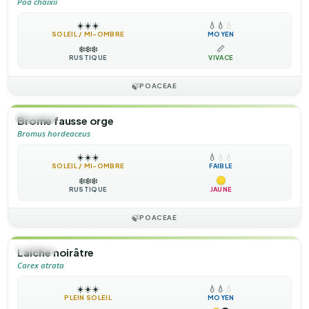
Poa chaixii
☀️
☀️
☀️
💧
💧
💧
SOLEIL / MI-OMBRE
MOYEN
❄️
❄️
❄️
📏
RUSTIQUE
VIVACE
🍃
POACEAE
🌿
HERBE
Brome fausse orge
Bromus hordeaceus
☀️
☀️
☀️
💧
💧
💧
SOLEIL / MI-OMBRE
FAIBLE
❄️
❄️
❄️
RUSTIQUE
JAUNE
🍃
POACEAE
🌿
HERBE
Laiche noirâtre
Carex atrata
☀️
☀️
☀️
💧
💧
💧
PLEIN SOLEIL
MOYEN