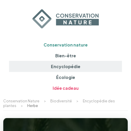
Conservation nature
Bien-être
Encyclopédie
Écologie
Idée cadeau
Conservation Nature
>
Biodiversité
>
Encyclopédie des
plantes
>
Herbe