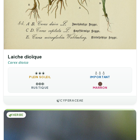
Laiche dioïque
Carex dioica
☀️
☀️
☀️
💧
💧
💧
PLEIN SOLEIL
IMPORTANT
❄️
❄️
❄️
RUSTIQUE
MARRON
🍃
CYPERACEAE
🌿
HERBE