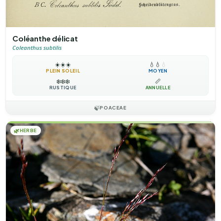
Coléanthe délicat
Coleanthus subtilis
☀️
☀️
☀️
💧
💧
💧
PLEIN SOLEIL
MOYEN
❄️
❄️
❄️
📏
RUSTIQUE
ANNUELLE
🍃
POACEAE
🌿
HERBE