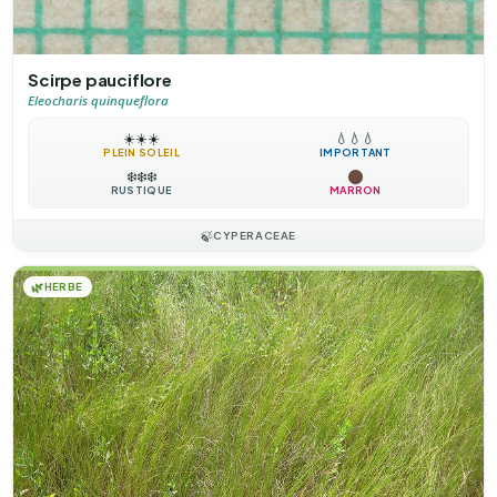
Scirpe pauciflore
Eleocharis quinqueflora
☀️
☀️
☀️
💧
💧
💧
PLEIN SOLEIL
IMPORTANT
❄️
❄️
❄️
RUSTIQUE
MARRON
🍃
CYPERACEAE
🌿
HERBE