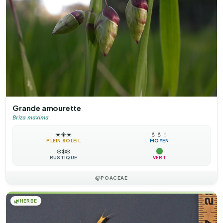
Grande amourette
Briza maxima
☀️
☀️
☀️
💧
💧
💧
PLEIN SOLEIL
MOYEN
❄️
❄️
❄️
RUSTIQUE
VERT
🍃
POACEAE
🌿
HERBE