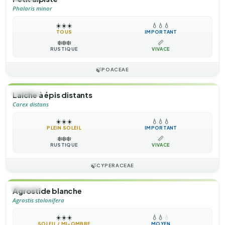
Phalaris minor
☀️
☀️
☀️
💧
💧
💧
TOUS
IMPORTANT
❄️
❄️
❄️
📏
RUSTIQUE
VIVACE
🍃
POACEAE
🌿
HERBE
Laiche à épis distants
Carex distans
☀️
☀️
☀️
💧
💧
💧
PLEIN SOLEIL
IMPORTANT
❄️
❄️
❄️
📏
RUSTIQUE
VIVACE
🍃
CYPERACEAE
🌿
HERBE
Agrostide blanche
Agrostis stolonifera
☀️
☀️
☀️
💧
💧
💧
SOLEIL / MI-OMBRE
MOYEN