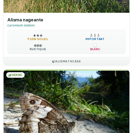
Alisma nageante
Luronium natans
☀️
☀️
☀️
💧
💧
💧
PLEIN SOLEIL
IMPORTANT
❄️
❄️
❄️
RUSTIQUE
BLANC
🍃
ALISMATACEAE
🌿
HERBE