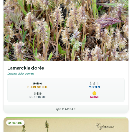
Lamarckia dorée
Lamarckia aurea
☀️
☀️
☀️
💧
💧
💧
PLEIN SOLEIL
MOYEN
❄️
❄️
❄️
RUSTIQUE
JAUNE
🍃
POACEAE
🌿
HERBE