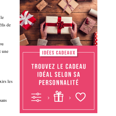
s
 le
fis de
 ou
t une
xirs les
 sans