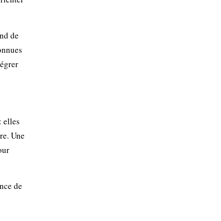
end de
connues
tégrer
 elles
re. Une
our
ance de