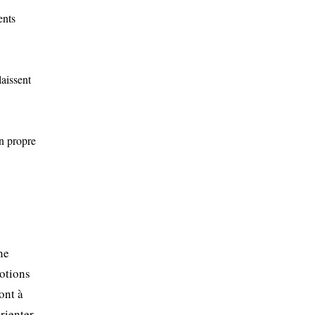
ents
laissent
on propre
ne
otions
ont à
rienter