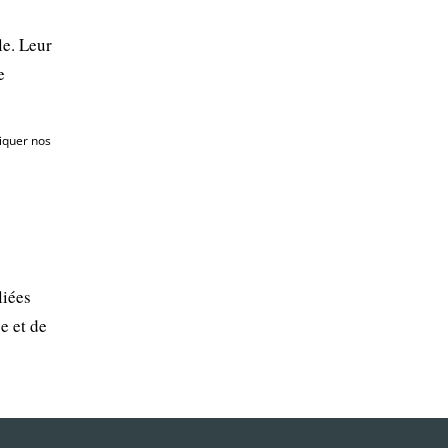
le. Leur
e
diquer nos
liées
e et de