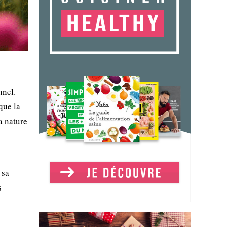
nnel.
que la
a nature
 sa
s