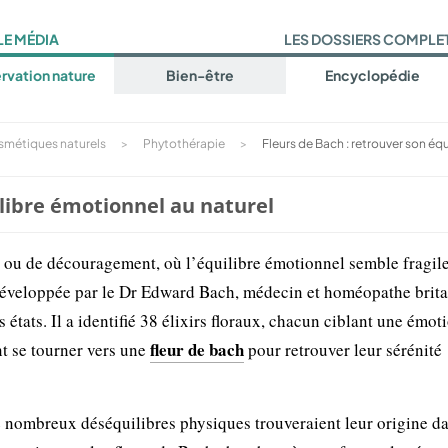
LE MÉDIA
LES DOSSIERS COMPLE
rvation nature
Bien-être
Encyclopédie
smétiques naturels
>
Phytothérapie
>
Fleurs de Bach : retrouver son équ
ilibre émotionnel au naturel
 ou de découragement, où l’équilibre émotionnel semble fragile
 développée par le Dr Edward Bach, médecin et homéopathe brit
ats. Il a identifié 38 élixirs floraux, chacun ciblant une émot
fleur de bach
nt se tourner vers une
pour retrouver leur sérénité
e nombreux déséquilibres physiques trouveraient leur origine d