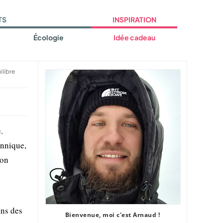
TS
INSPIRATION
Écologie
Idée cadeau
ilibre
.
annique,
ion
ans des
Bienvenue, moi c'est Arnaud !