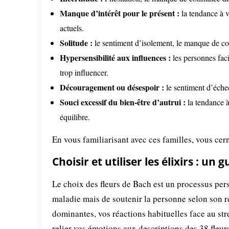
Manque d’intérêt pour le présent :
la tendance à v
actuels.
Solitude :
le sentiment d’isolement, le manque de com
Hypersensibilité aux influences :
les personnes facil
trop influencer.
Découragement ou désespoir :
le sentiment d’échec
Souci excessif du bien-être d’autrui :
la tendance à
équilibre.
En vous familiarisant avec ces familles, vous cern
Choisir et utiliser les élixirs : un
Le choix des fleurs de Bach est un processus perso
maladie mais de soutenir la personne selon son 
dominantes, vos réactions habituelles face au str
relier vos émotions aux descriptions des 38 fleur