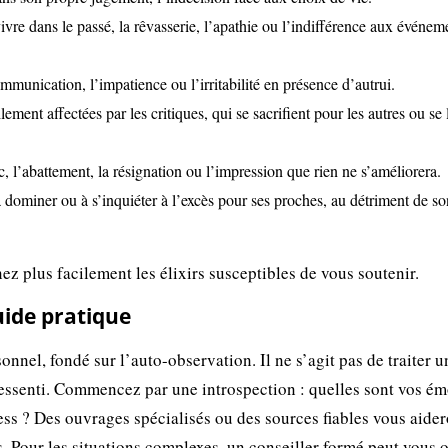
ivre dans le passé, la rêvasserie, l’apathie ou l’indifférence aux événem
munication, l’impatience ou l’irritabilité en présence d’autrui.
ement affectées par les critiques, qui se sacrifient pour les autres ou se 
, l’abattement, la résignation ou l’impression que rien ne s’améliorera.
 dominer ou à s’inquiéter à l’excès pour ses proches, au détriment de s
ez plus facilement les élixirs susceptibles de vous soutenir.
 guide pratique
nnel, fondé sur l’auto-observation. Il ne s’agit pas de traiter u
ressenti. Commencez par une introspection : quelles sont vos ém
ess ? Des ouvrages spécialisés ou des sources fiables vous aider
s. Pour les situations complexes, un conseiller formé peut vous o