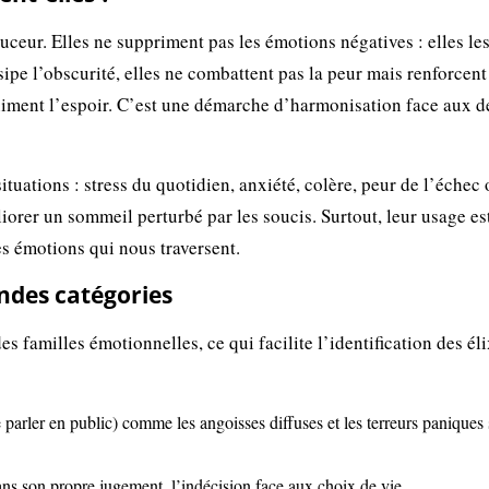
ouceur. Elles ne suppriment pas les émotions négatives : elles le
ipe l’obscurité, elles ne combattent pas la peur mais renforcent
iment l’espoir. C’est une démarche d’harmonisation face aux dé
tuations : stress du quotidien, anxiété, colère, peur de l’échec
liorer un sommeil perturbé par les soucis. Surtout, leur usage es
es émotions qui nous traversent.
andes catégories
s familles émotionnelles, ce qui facilite l’identification des éli
e parler en public) comme les angoisses diffuses et les terreurs paniques
ns son propre jugement, l’indécision face aux choix de vie.