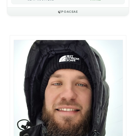
🍃
POACEAE