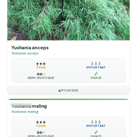
Yushania anceps
Yushania anceps
☀️
☀️
☀️
💧
💧
💧
TOUS
IMPORTANT
❄️
❄️
❄️
📏
SEMI-RUSTIQUE
VIVACE
🍃
POACEAE
🎋
BAMBOU
Yushania maling
Yushania maling
☀️
☀️
☀️
💧
💧
💧
TOUS
IMPORTANT
❄️
❄️
❄️
📏
SEMI-RUSTIQUE
VIVACE