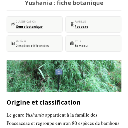
Yushania : fiche botanique
CLASSIFICATION
FAMILLE
🌱
🧬
Genre botanique
Poaceae
ESPÈCES
TYPE
📊
🎋
2 espèces référencées
Bambou
Origine et classification
Le genre
Yushania
appartient à la famille des
Poaceaceae et regroupe environ 80 espèces de bambous