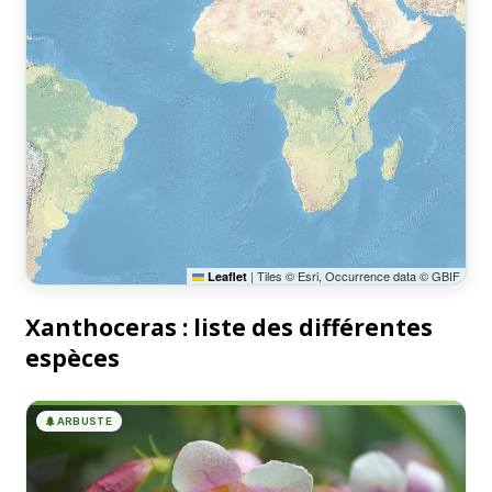
|
Tiles © Esri, Occurrence data © GBIF
Leaflet
Xanthoceras : liste des différentes
espèces
🌲
ARBUSTE