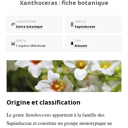
Xanthoceras : fiche botanique
CLASSIFICATION
FAMILLE
🌱
🧬
Genre botanique
Sapindaceae
ESPÈCES
TYPE
📊
🌲
1 espèce référencée
Arbuste
Origine et classification
Le genre
Xanthoceras
appartient à la famille des
Sapindaceae et constitue un groupe monotypique ne