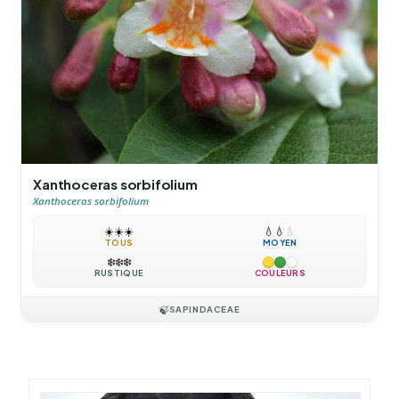
Xanthoceras sorbifolium
Xanthoceras sorbifolium
☀️
☀️
☀️
💧
💧
💧
TOUS
MOYEN
❄️
❄️
❄️
RUSTIQUE
COULEURS
🍃
SAPINDACEAE