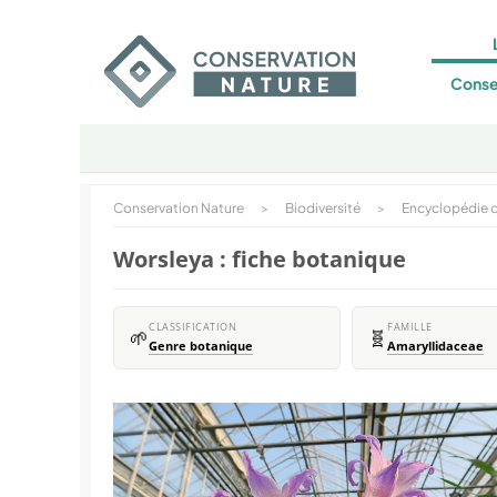
Conse
Conservation Nature
>
Biodiversité
>
Encyclopédie d
Worsleya : fiche botanique
CLASSIFICATION
FAMILLE
🌱
🧬
Genre botanique
Amaryllidaceae