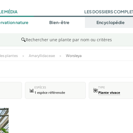
LE MÉDIA
LES DOSSIERS COMPLE
rvation nature
Bien-être
Encyclopédie
🔍
Rechercher une plante par nom ou critères
es plantes
>
Amaryllidaceae
>
Worsleya
ESPÈCES
TYPE
📊
🌺
1 espèce référencée
Plante vivace