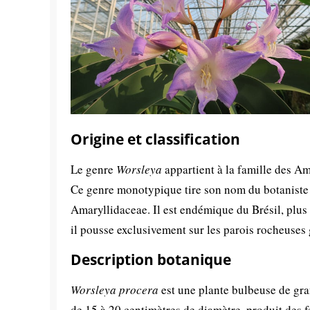
Origine et classification
Le genre
Worsleya
appartient à la famille des A
Ce genre monotypique tire son nom du botaniste 
Amaryllidaceae. Il est endémique du Brésil, plus
il pousse exclusivement sur les parois rocheuses
Description botanique
Worsleya procera
est une plante bulbeuse de gran
de 15 à 20 centimètres de diamètre, produit des fe