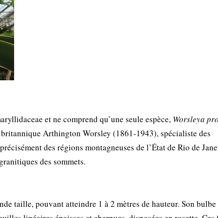
maryllidaceae et ne comprend qu’une seule espèce,
Worsleya pr
britannique Arthington Worsley (1861-1943), spécialiste des
 précisément des régions montagneuses de l’État de Rio de Jane
 granitiques des sommets.
de taille, pouvant atteindre 1 à 2 mètres de hauteur. Son bulbe
uilles linéaires épaisses et charnues, disposées en rosette. Ces 