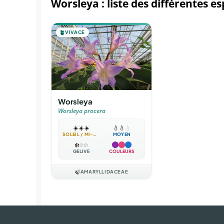
Worsleya : liste des différentes e
🪴
VIVACE
Worsleya
Worsleya procera
☀️
☀️
☀️
💧
💧
💧
SOLEIL / MI-OMBRE
MOYEN
❄️
❄️
❄️
GÉLIVE
COULEURS
🍃
AMARYLLIDACEAE