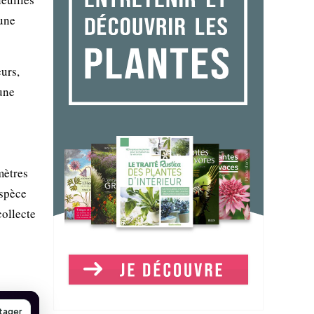
 une
eurs,
une
mètres
espèce
collecte