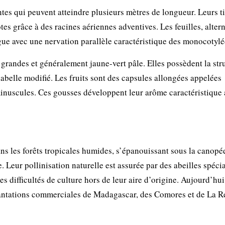
es qui peuvent atteindre plusieurs mètres de longueur. Leurs t
es grâce à des racines aériennes adventives. Les feuilles, altern
ngue avec une nervation parallèle caractéristique des monocotyl
t grandes et généralement jaune-vert pâle. Elles possèdent la str
labelle modifié. Les fruits sont des capsules allongées appelées
nuscules. Ces gousses développent leur arôme caractéristique 
ns les forêts tropicales humides, s’épanouissant sous la canopé
. Leur pollinisation naturelle est assurée par des abeilles spéci
s difficultés de culture hors de leur aire d’origine. Aujourd’hui,
plantations commerciales de Madagascar, des Comores et de La R