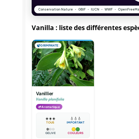
Vanilla : liste des différentes esp
🍃
GRIMPANTE
Vanillier
Vanilla planifolia
🌱
Aromatique
☀️
☀️
☀️
💧
💧
💧
TOUS
IMPORTANT
❄️
❄️
❄️
GÉLIVE
COULEURS