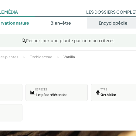
LE MÉDIA
LES DOSSIERS COMPLE
rvation nature
Bien-être
Encyclopédie
🔍
Rechercher une plante par nom ou critères
es plantes
>
Orchidaceae
>
Vanilla
ESPÈCES
TYPE
📊
🪻
1 espèce référencée
Orchidée