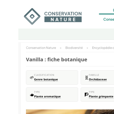
Conse
Conservation Nature
>
Biodiversité
>
Encyclopédie d
Vanilla : fiche botanique
CLASSIFICATION
FAMILLE
🌱
🧬
Genre botanique
Orchidaceae
TYPE
TYPE
🫖
🧗
Plante aromatique
Plante grimpante