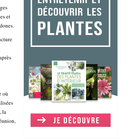
iges
es et
édones.
ucture
après
e où
alisées
 la
éunion,