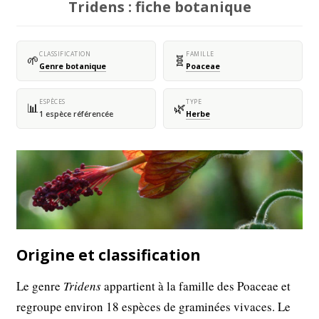
Tridens : fiche botanique
CLASSIFICATION
FAMILLE
🌱
🧬
Genre botanique
Poaceae
ESPÈCES
TYPE
📊
🌿
1 espèce référencée
Herbe
Origine et classification
Le genre
Tridens
appartient à la famille des Poaceae et
regroupe environ 18 espèces de graminées vivaces. Le