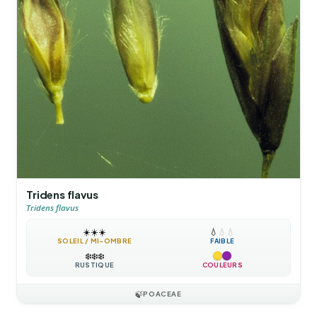
Tridens flavus
Tridens flavus
☀️
☀️
☀️
💧
💧
💧
SOLEIL / MI-OMBRE
FAIBLE
❄️
❄️
❄️
RUSTIQUE
COULEURS
🍃
POACEAE