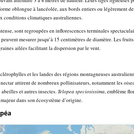
ouvant atteindre 3 à 4 mètres de hauteur. Leurs tiges ligneuses p
de forme oblongue à lancéolée, aux bords entiers ou légèrement de
ux conditions climatiques australiennes.
intense, sont regroupées en inflorescences terminales spectacula
s peuvent mesurer jusqu’à 15 centimètres de diamètre. Les fruits
ines ailées facilitant la dispersion par le vent.
sclérophylles et les landes des régions montagneuses australienn
en nectar attirent de nombreux pollinisateurs, notamment les ois
abeilles et autres insectes.
Telopea speciosissima
, emblème flor
 majeur dans son écosystème d’origine.
opéa