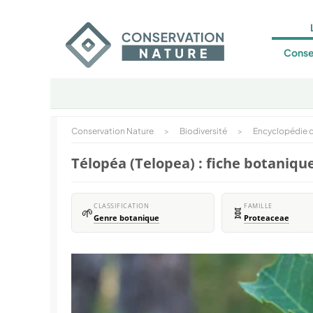
Conse
Conservation Nature
>
Biodiversité
>
Encyclopédie d
Télopéa (Telopea) : fiche botaniqu
CLASSIFICATION
FAMILLE
🌱
🧬
Genre botanique
Proteaceae