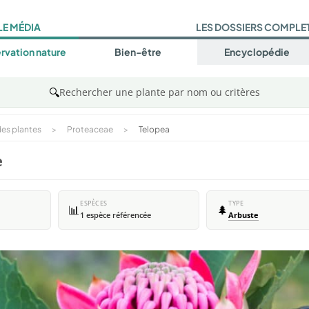
LE MÉDIA
LES DOSSIERS COMPLE
rvation nature
Bien-être
Encyclopédie
🔍
Rechercher une plante par nom ou critères
es plantes
>
Proteaceae
>
Telopea
e
ESPÈCES
TYPE
📊
🌲
1 espèce référencée
Arbuste