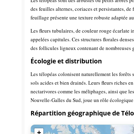
Les télopéas sont des arbustes ou petits arbres p
des feuilles alternes, coriaces et persistantes, 
feuillage présente une texture robuste adaptée a
Les fleurs tubulaires, de couleur rouge écarlate 
appelées capitules. Ces structures florales dense
des follicules ligneux contenant de nombreuses gra
Écologie et distribution
Les télopéas colonisent naturellement les forêts 
sols acides et bien drainés. Leurs fleurs riches 
nectarivores comme les méliphages, ainsi que les 
Nouvelle-Galles du Sud, joue un rôle écologique
Répartition géographique de Tél
+