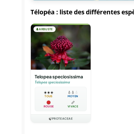
Télopéa : liste des différentes esp
🌲
ARBUSTE
Telopea speciosissima
Telopea speciosissima
☀️
☀️
☀️
💧
💧
💧
TOUS
MOYEN
📏
ROUGE
VIVACE
🍃
PROTEACEAE