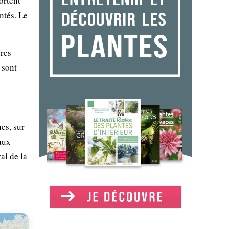
ortent
ntés. Le
ires
 sont
es, sur
eaux
al de la