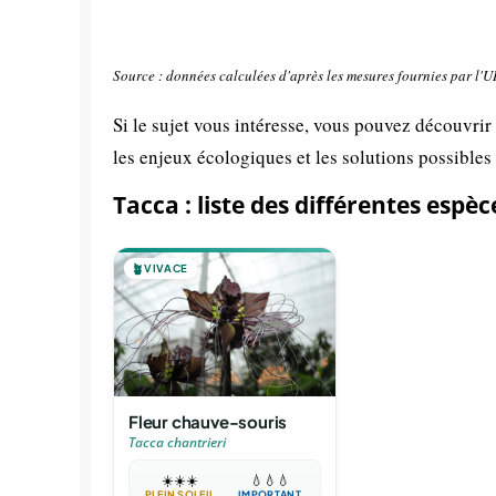
Source : données calculées d'après les mesures fournies par l'
Si le sujet vous intéresse, vous pouvez découvrir
les enjeux écologiques et les solutions possibles
Tacca : liste des différentes espèc
🪴
VIVACE
Fleur chauve-souris
Tacca chantrieri
☀️
☀️
☀️
💧
💧
💧
PLEIN SOLEIL
IMPORTANT