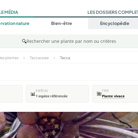
LE MÉDIA
LES DOSSIERS COMPLE
rvation nature
Bien-être
Encyclopédie
🔍
Rechercher une plante par nom ou critères
es plantes
>
Taccaceae
>
Tacca
ESPÈCES
TYPE
📊
🌺
1 espèce référencée
Plante vivace