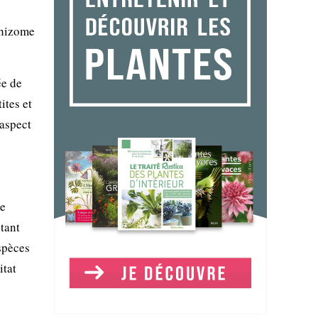
rhizome
ée de
tites et
aspect
ne
tant
espèces
itat