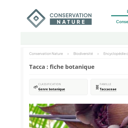
Conse
Conservation Nature
>
Biodiversité
>
Encyclopédie d
Tacca : fiche botanique
CLASSIFICATION
FAMILLE
🌱
🧬
Genre botanique
Taccaceae