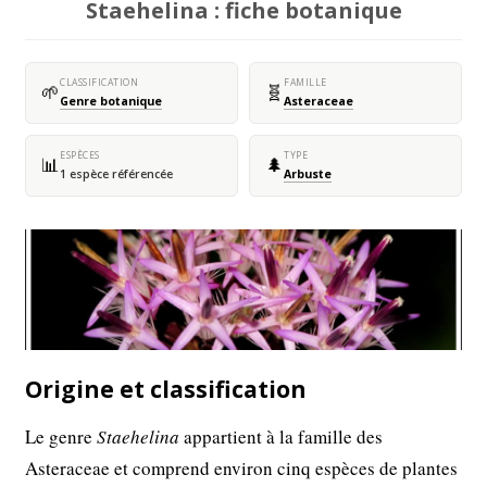
Staehelina : fiche botanique
CLASSIFICATION
FAMILLE
🌱
🧬
Genre botanique
Asteraceae
ESPÈCES
TYPE
📊
🌲
1 espèce référencée
Arbuste
Origine et classification
Le genre
Staehelina
appartient à la famille des
Asteraceae et comprend environ cinq espèces de plantes