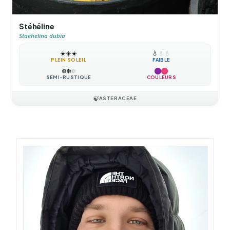
Stéhéline
Staehelina dubia
☀️
☀️
☀️
💧
💧
💧
PLEIN SOLEIL
FAIBLE
❄️
❄️
❄️
SEMI-RUSTIQUE
COULEURS
🍃
ASTERACEAE