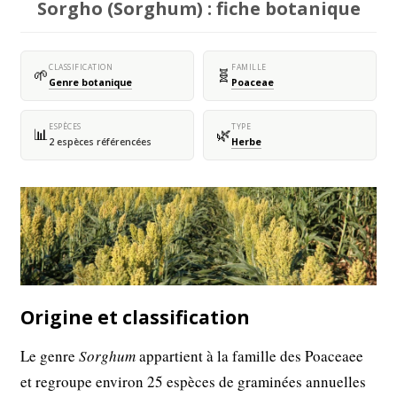
Sorgho (Sorghum) : fiche botanique
CLASSIFICATION
FAMILLE
🌱
🧬
Genre botanique
Poaceae
ESPÈCES
TYPE
📊
🌿
2 espèces référencées
Herbe
Origine et classification
Le genre
Sorghum
appartient à la famille des Poaceaee
et regroupe environ 25 espèces de graminées annuelles