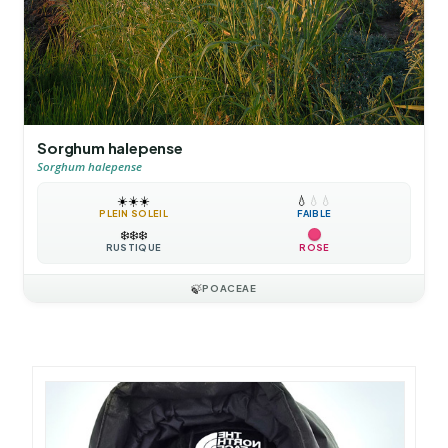
Sorghum halepense
Sorghum halepense
☀️
☀️
☀️
💧
💧
💧
PLEIN SOLEIL
FAIBLE
❄️
❄️
❄️
RUSTIQUE
ROSE
🍃
POACEAE