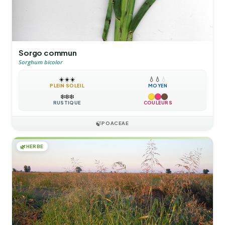
Sorgo commun
Sorghum bicolor
☀️
☀️
☀️
💧
💧
💧
PLEIN SOLEIL
MOYEN
❄️
❄️
❄️
RUSTIQUE
COULEURS
🍃
POACEAE
🌿
HERBE